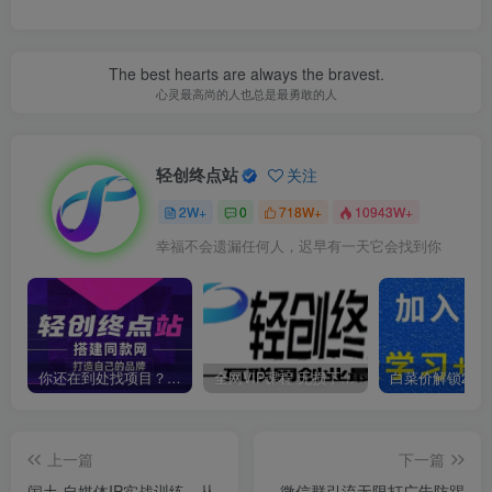
The best hearts are always the bravest.
心灵最高尚的人也总是最勇敢的人
轻创终点站
关注
2W+
0
718W+
10943W+
幸福不会遗漏任何人，迟早有一天它会找到你
你还在到处找项目？还在当韭菜？我靠卖项目一个月收入5万+，曾经我也是个失败者。
全网VIP课程 无损下载~
上一篇
下一篇
闰土·自媒体IP实战训练，从
微信群引流无限打广告防踢