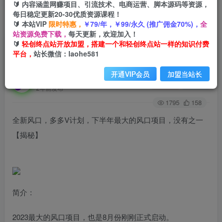
🔰 内容涵盖网赚项目、引流技术、电商运营、脚本源码等资源，
每日稳定更新20-30优质资源课程！
🔰 本站VIP
限时特惠，
￥79/年，￥99/永久 (推广佣金70%)，
全
首页
创业课程
会员免费
正文
站资源免费下载，
每天更新，欢迎加入！
🔰
轻创终点站开放加盟，搭建一个和轻创终点站一样的知识付费
全新风口，多多V计划，下半年最大的风口项目，
平台，
站长微信：laohe581
没有之一【揭秘】
开通VIP会员
加盟当站长
轻创终点站
关注
私信
2年前发布
1795
158
全新风口，多多V计划，下半年最大的风口项目，没有之一
【揭秘】
简介：
2023最大的风口项目，也是8月份刚刚正式启动。