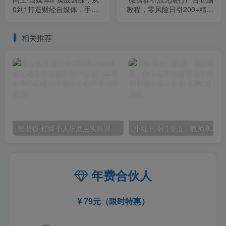
0到1打造财经自媒体，手把
教程，零风险日引200+精准
手帮你打通内容、引流、变
粉
现闭环
相关推荐
蟹老板·打爆个人IP底层实操课，教你成熟专业的打造IP技能，全方位带你做成一个能商业化IP
小红
年费合伙人
79元（限时特惠）