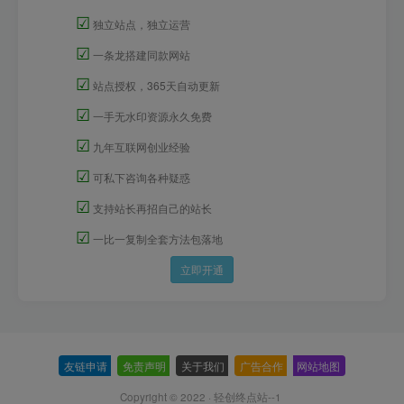
☑
独立站点，独立运营
☑
一条龙搭建同款网站
☑
站点授权，365天自动更新
☑
一手无水印资源永久免费
☑
九年互联网创业经验
☑
可私下咨询各种疑惑
☑
支持站长再招自己的站长
☑
一比一复制全套方法包落地
立即开通
友链申请
-
免责声明
-
关于我们
-
广告合作
-
网站地图
Copyright © 2022 ·
轻创终点站--1