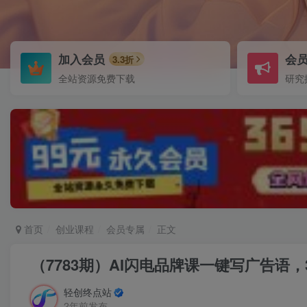
加入会员
会
3.3折
全站资源免费下载
研究
首页
创业课程
会员专属
正文
（7783期）AI闪电品牌课一键写广告语
轻创终点站
2年前发布