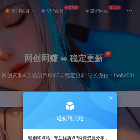
免费下载
日入2K
热门项目
VIP会员
加盟网站
网创网赚 ∞ 稳定更新
网创资源&实战项目&365天稳定更新 站长微信：laohe581
轻创终点站
项目
抖音
剪辑
引流
带货
短视频
轻创终点站 | 专注优质VIP网课资源分享，