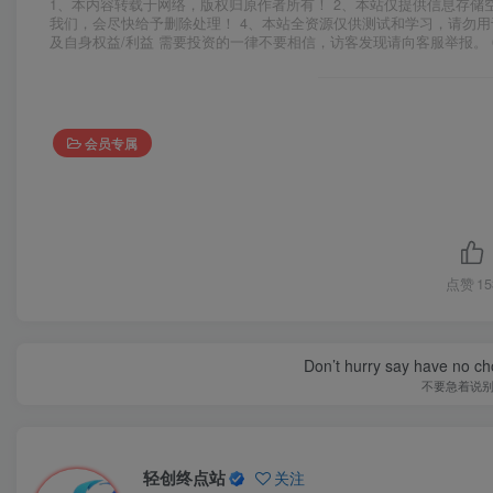
1、本内容转载于网络，版权归原作者所有！ 2、本站仅提供信息存储
我们，会尽快给予删除处理！ 4、本站全资源仅供测试和学习，请勿用
及自身权益/利益 需要投资的一律不要相信，访客发现请向客服举报。 
会员专属
点赞
15
Don’t hurry say have no cho
不要急着说
轻创终点站
关注