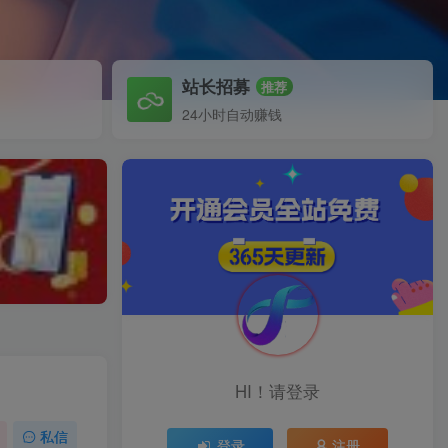
站长招募
推荐
24小时自动赚钱
HI！请登录
私信
登录
注册