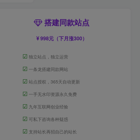
搭建同款站点
998元（下月涨300）
☑
独立站点，独立运营
☑
一条龙搭建同款网站
☑
站点授权，365天自动更新
☑
一手无水印资源永久免费
☑
九年互联网创业经验
☑
可私下咨询各种疑惑
☑
支持站长再招自己的站长