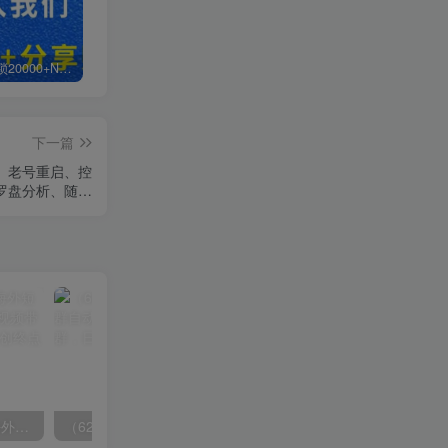
白菜价解锁20000+N个赚钱机会，加入轻创终点站会员，全站资源免费学习。
加盟轻创终点站，搭建同款项目资源站，实现日入2000+
【站长运营资料】无水印课程资源
下一篇
模、老号重启、控
罗盘分析、随…
（6890期）2023-TikTok海外短视频带货特训营，掌握TK短视频带货变现全流程（60节课）
（6215期）一个人如何利用微信群自动群发引流，一星期装满200个群，日入500+