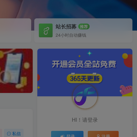
站长招募
推荐
24小时自动赚钱
HI！请登录
私信
登录
注册