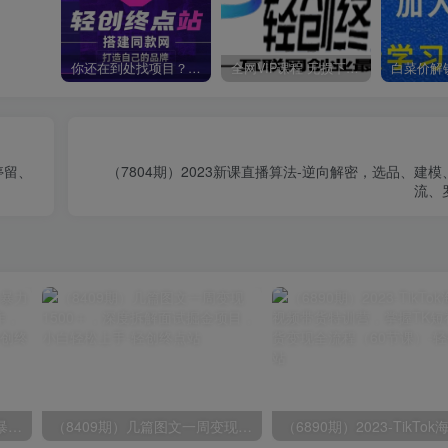
你还在到处找项目？还在当韭菜？我靠卖项目一个月收入5万+，曾经我也是个失败者。
全网VIP课程 无损下载~
停留、
（7804期）2023新课直播算法-逆向解密，选品、建
流、
（9420期）最新短剧玩法，暴力变现日入1000+私域零成本操作，全程干货（附1400G短剧）
（8409期）几篇图文一周变现1500＋，深度拆解面试掘金项目，小白轻松上手