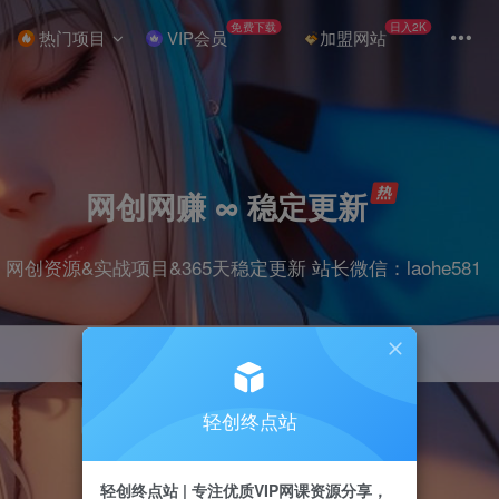
免费下载
日入2K
热门项目
VIP会员
加盟网站
网创网赚 ∞ 稳定更新
网创资源&实战项目&365天稳定更新 站长微信：laohe581
轻创终点站
项目
抖音
剪辑
引流
带货
短视频
轻创终点站 | 专注优质VIP网课资源分享，