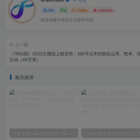
2W+
0
718W+
10942W+
破茧成蝶的美好生活都有伤痛
上一篇
（7802期）2023主播线上蜕变班：0粉号话术的熟练运用、憋单、
互动（45节课）
相关推荐
拼多多虚拟爆单打法2.0，每天10分钟，月产5000+，从0到1赚收益教程