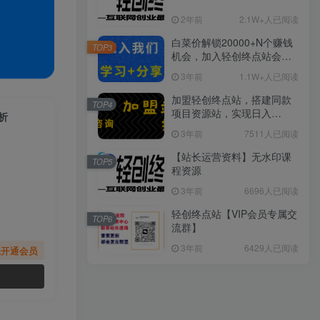
2年前
2.1W+人已阅读
白菜价解锁20000+N个赚钱
TOP3
机会，加入轻创终点站会
员，全站资源免费学习。
3年前
1.1W+人已阅读
加盟轻创终点站，搭建同款
TOP4
项目资源站，实现日入
析
2000+
3年前
7511人已阅读
【站长运营资料】无水印课
TOP5
程资源
3年前
6696人已阅读
轻创终点站【VIP会员专属交
TOP6
流群】
3年前
6429人已阅读
先开通会员