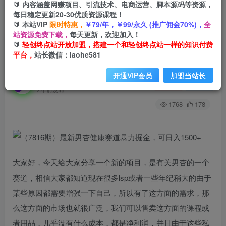
🔰 内容涵盖网赚项目、引流技术、电商运营、脚本源码等资源，
每日稳定更新20-30优质资源课程！
🔰 本站VIP
限时特惠，
￥79/年，￥99/永久 (推广佣金70%)，
全
首页
创业课程
会员专属
正文
站资源免费下载，
每天更新，欢迎加入！
🔰
轻创终点站开放加盟，搭建一个和轻创终点站一样的知识付费
（7816期）最新男杏健康赛道暴力掘金，可日入
平台，
站长微信：laohe581
1500+
开通VIP会员
加盟当站长
轻创终点站
关注
私信
2年前发布
1768
178
大家好，今天给大家分享一个新的项目，是有关男杏的一个
赛道，相信大家都知道现在很多lsp或者一些年纪稍大的由于
某些原因都需要增强一下自己，所以有了这方面的需求，那
么这方面的市场也就很广泛，我们可以售卖这方面的课程或
者用品，几乎没有什么成本，都是净利润，并且由于这些私