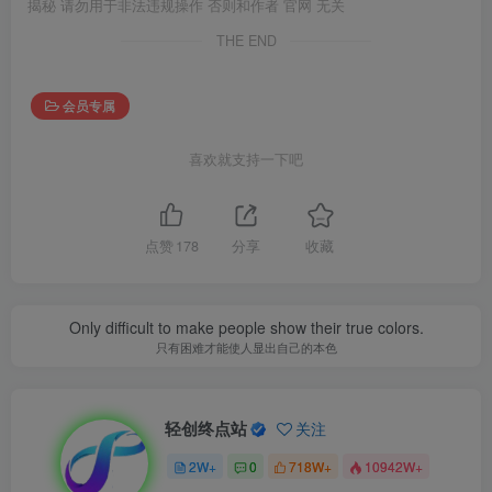
揭秘 请勿用于非法违规操作 否则和作者 官网 无关
THE END
会员专属
喜欢就支持一下吧
点赞
178
分享
收藏
Only difficult to make people show their true colors.
只有困难才能使人显出自己的本色
轻创终点站
关注
2W+
0
718W+
10942W+