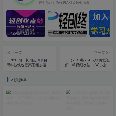
并不是我们所有的人都会拥有浪漫
你还在到处找项目？还在当韭菜？我靠卖项目一个月收入5万+，曾经我也是个失败者。
全网VIP课程 无损下载~
上一篇
下一篇
（7815期）长期蓝海项目，
（7816期）AI人物仿妆视
黑科技快速提高视频热度挂
频，单视频收益1.3W，操作
载流量卡 日入500+【附渠道
简单，一个视频三分钟
+工具】
相关推荐