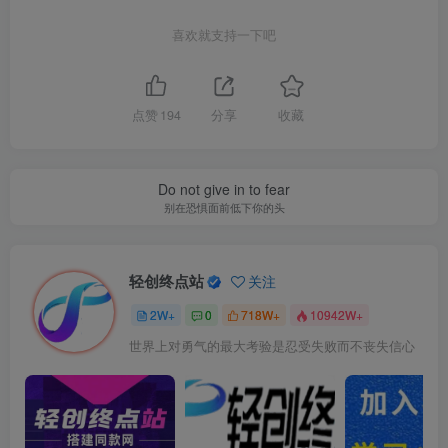
喜欢就支持一下吧
点赞
194
分享
收藏
Do not give in to fear
别在恐惧面前低下你的头
轻创终点站
关注
2W+
0
718W+
10942W+
世界上对勇气的最大考验是忍受失败而不丧失信心