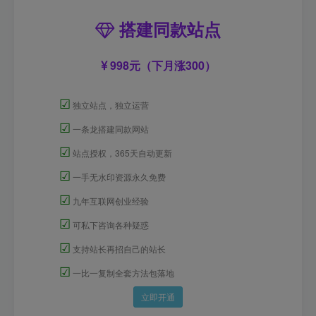
搭建同款站点
998元（下月涨300）
☑
独立站点，独立运营
☑
一条龙搭建同款网站
☑
站点授权，365天自动更新
☑
一手无水印资源永久免费
☑
九年互联网创业经验
☑
可私下咨询各种疑惑
☑
支持站长再招自己的站长
☑
一比一复制全套方法包落地
立即开通