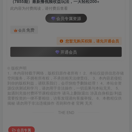
（7855期）最新撸视频收益玩法，一天轻松200+
此内容为付费阅读，请付费后查看
会员专属资源
免费
会员
您暂无购买权限，请先开通会员
开通会员
©
版权声明
1、本内容转载于网络，版权归原作者所有！ 2、本站仅提供信息存储
空间服务，不拥有所有权，不承担相关法律责任。 3、本内容若侵犯
到你的版权利益，请联系我们，会尽快给予删除处理！ 4、本站全资
源仅供测试和学习，请勿用于非法操作，一切后果与本站无关。 5、
如遇到充值付费环节课程或软件 请马上删除退出 涉及自身权益/利益
需要投资的一律不要相信，访客发现请向客服举报。 6、本教程仅供
揭秘 请勿用于非法违规操作 否则和作者 官网 无关
THE END
会员专属