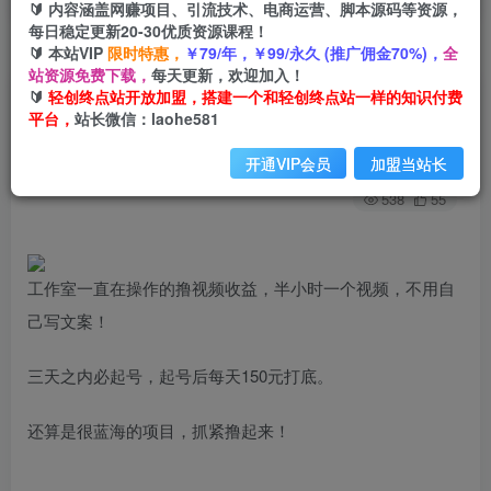
🔰 内容涵盖网赚项目、引流技术、电商运营、脚本源码等资源，
每日稳定更新20-30优质资源课程！
🔰 本站VIP
限时特惠，
￥79/年，￥99/永久 (推广佣金70%)，
全
首页
创业课程
会员专属
正文
站资源免费下载，
每天更新，欢迎加入！
🔰
轻创终点站开放加盟，搭建一个和轻创终点站一样的知识付费
（7855期）最新撸视频收益玩法，一天轻松200+
平台，
站长微信：laohe581
轻创终点站
关注
私信
开通VIP会员
加盟当站长
2年前发布
538
55
工作室一直在操作的撸视频收益，半小时一个视频，不用自
己写文案！
三天之内必起号，起号后每天150元打底。
还算是很蓝海的项目，抓紧撸起来！