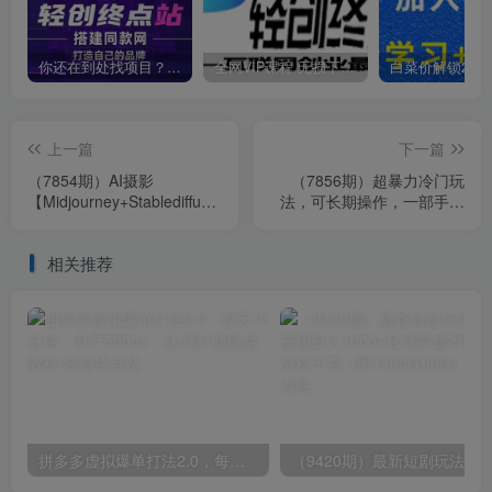
你还在到处找项目？还在当韭菜？我靠卖项目一个月收入5万+，曾经我也是个失败者。
全网VIP课程 无损下载~
上一篇
下一篇
（7854期）AI摄影
（7856期）超暴力冷门玩
【Midjourney+Stablediffusion】，
法，可长期操作，一部手机
人工智能商业应用摄影-37节
实现月入过万
课程
相关推荐
拼多多虚拟爆单打法2.0，每天10分钟，月产5000+，从0到1赚收益教程