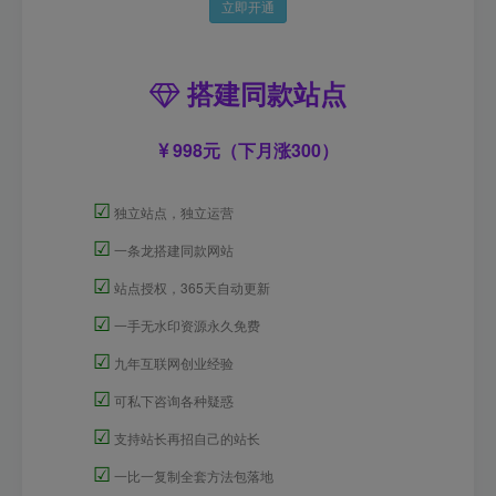
立即开通
搭建同款站点
998元（下月涨300）
☑
独立站点，独立运营
☑
一条龙搭建同款网站
☑
站点授权，365天自动更新
☑
一手无水印资源永久免费
☑
九年互联网创业经验
☑
可私下咨询各种疑惑
☑
支持站长再招自己的站长
☑
一比一复制全套方法包落地