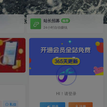
站长招募
推荐
24小时自动赚钱
HI！请登录
私信
登录
注册