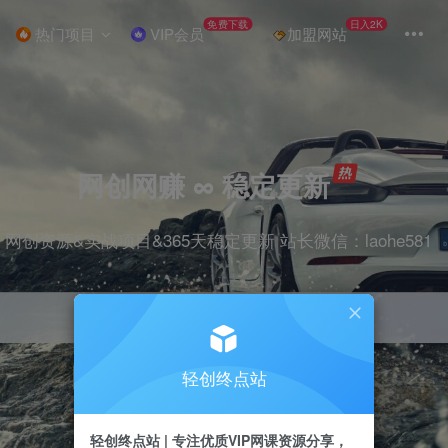
免费下载
日入2K
热门项目
VIP会员
加盟网站
网创网赚 ∞ 稳定更新
网创资源&实战项目&365天稳定更新 站长微信：laohe581
轻创终点站
项目
抖音
剪辑
引流
带货
短视频
轻创终点站 | 专注优质VIP网课资源分享，