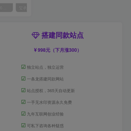
外面收费2300的抖音高清60帧视频教程，保证你能学会如何制作视频（教程+插件）
玺承·电商企业玩转抖音电商系列课，6大维度，6位老师，线上揭秘抖音商家入局SOP
搭建同款站点
998元（下月涨300）
☑
独立站点，独立运营
☑
一条龙搭建同款网站
☑
站点授权，365天自动更新
☑
一手无水印资源永久免费
☑
九年互联网创业经验
☑
可私下咨询各种疑惑