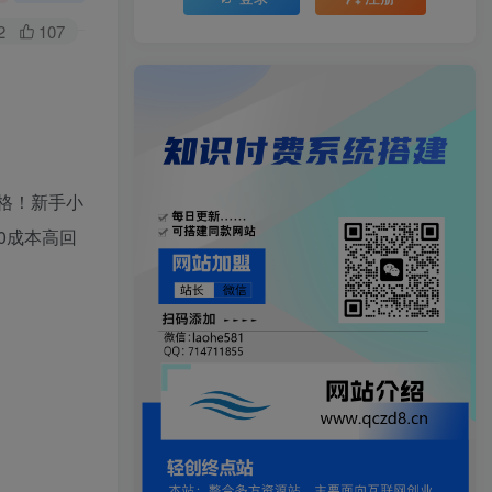
2
107
格！新手小
0成本高回