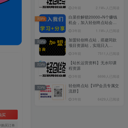
2年前
2.1W+人已阅读
白菜价解锁20000+N个赚钱
TOP3
机会，加入轻创终点站会
员，全站资源免费学习。
3年前
1.1W+人已阅读
加盟轻创终点站，搭建同款
TOP4
项目资源站，实现日入
2000+
3年前
7511人已阅读
】
【站长运营资料】无水印课
TOP5
程资源
3年前
6696人已阅读
轻创终点站【VIP会员专属交
TOP6
流群】
3年前
6429人已阅读
购买
存购买订单