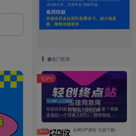
热门资源
TOP1
12.3W+人已阅读
你还在到处找项目？还在当韭菜？我靠
卖项目一个月收入5万+，曾经我也...
全网VIP课程 无损下载~
TOP2