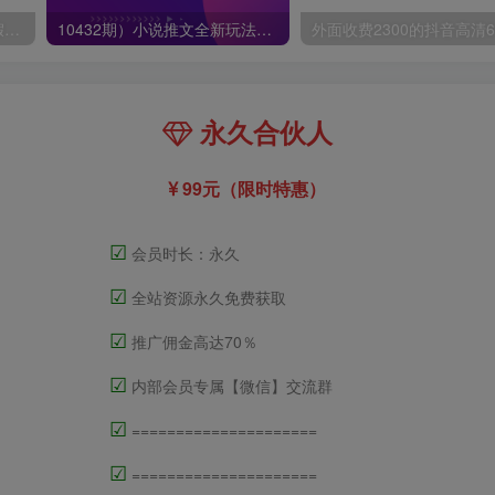
小红书冷门赛道，教师寒暑假项目，多种连环套的变现方式，还能矩阵操作放大收益【揭秘】
10432期）小说推文全新玩法，5分钟一条原创视频，结合中视频bilibili赚多份收益
永久合伙人
99元（限时特惠）
☑
会员时长：永久
☑
全站资源永久免费获取
☑
推广佣金高达70％
☑
内部会员专属【微信】交流群
☑
=====================
☑
=====================