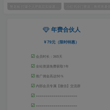
蟹老板·打爆个人IP底层实操课，教你成熟专业的打造IP技能，全方位带你做成一个能商业化IP
年费合伙人
79元（限时特惠）
☑
会员时长：365天
☑
全站资源免费获取1年
☑
推广佣金高达50％
☑
内部会员专属【微信】交流群
☑
=====================
☑
=====================