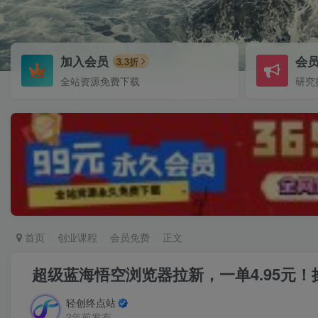
加入会员
会
3.3折
全站资源免费下载
研究
首页
创业课程
会员免费
正文
超级蓝海悟空浏览器拉新，一单4.95元！操
轻创终点站
2年前发布