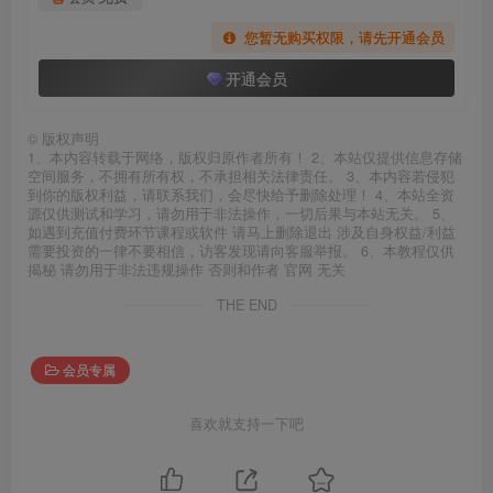
您暂无购买权限，请先开通会员
开通会员
©
版权声明
1、本内容转载于网络，版权归原作者所有！ 2、本站仅提供信息存储
空间服务，不拥有所有权，不承担相关法律责任。 3、本内容若侵犯
到你的版权利益，请联系我们，会尽快给予删除处理！ 4、本站全资
源仅供测试和学习，请勿用于非法操作，一切后果与本站无关。 5、
如遇到充值付费环节课程或软件 请马上删除退出 涉及自身权益/利益
需要投资的一律不要相信，访客发现请向客服举报。 6、本教程仅供
揭秘 请勿用于非法违规操作 否则和作者 官网 无关
THE END
会员专属
喜欢就支持一下吧