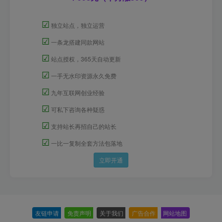
☑
独立站点，独立运营
☑
一条龙搭建同款网站
☑
站点授权，365天自动更新
☑
一手无水印资源永久免费
☑
九年互联网创业经验
☑
可私下咨询各种疑惑
☑
支持站长再招自己的站长
☑
一比一复制全套方法包落地
立即开通
友链申请
-
免责声明
-
关于我们
-
广告合作
-
网站地图