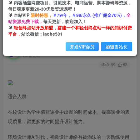
🔰 内容涵盖网赚项目、引流技术、电商运营、脚本源码等资源，
每日稳定更新20-30优质资源课程！
🔰 本站VIP
限时特惠，
￥79/年，￥99/永久 (推广佣金70%)，
全
首页
创业课程
会员专属
正文
站资源免费下载，
每天更新，欢迎加入！
🔰
轻创终点站开放加盟，搭建一个和轻创终点站一样的知识付费
（7889期）从0进阶：AI·人工智能·辅助建筑设计/
平台，
站长微信：laohe581
室内/景观/规划（22节课）
开通VIP会员
加盟当站长
轻创终点站
关注
私信
2年前发布
3199
63
适合人群
在校设计系学生缩短课业中出图的时间成本、提高课业的表
现质量，留更多的时间提升设计能力。
职场设计师AI时代，初级设计师终有被淘汰的一天熟练使用