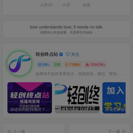
点赞
63
分享
收藏
love understands love; it needs no talk.
相爱的心息息相通，无需用言语倾诉
轻创终点站
关注
2W+
0
718W+
10942W+
如果你不好好享受生活，你的悲伤、难过、害怕、羞愧和内疚会代替你享受
你还在到处找项目？还在当韭菜？我靠卖项目一个月收入5万+，曾经我也是个失败者。
全网VIP课程 无损下载~
上一篇
下一篇