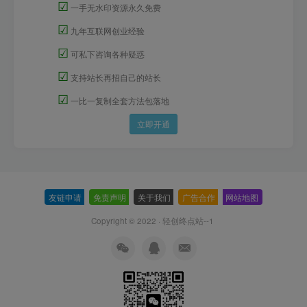
☑
一手无水印资源永久免费
☑
九年互联网创业经验
☑
可私下咨询各种疑惑
☑
支持站长再招自己的站长
☑
一比一复制全套方法包落地
立即开通
友链申请
-
免责声明
-
关于我们
-
广告合作
-
网站地图
Copyright © 2022 ·
轻创终点站--1