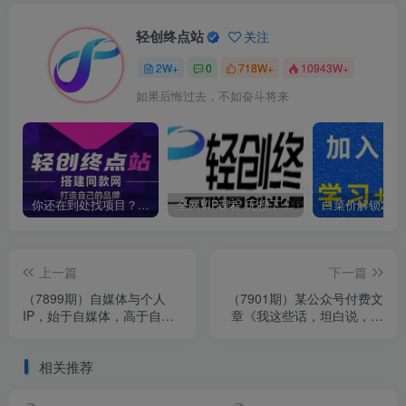
轻创终点站
关注
2W+
0
718W+
10943W+
如果后悔过去，不如奋斗将来
你还在到处找项目？还在当韭菜？我靠卖项目一个月收入5万+，曾经我也是个失败者。
全网VIP课程 无损下载~
上一篇
下一篇
（7899期）自媒体与个人
（7901期）某公众号付费文
IP，始于自媒体，高于自媒
章《我这些话，坦白说，可
体（101节音频+资料）
能有点危险了》
相关推荐