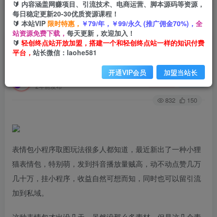
🔰 内容涵盖网赚项目、引流技术、电商运营、脚本源码等资源，
每日稳定更新20-30优质资源课程！
🔰 本站VIP
限时特惠，
￥79/年，￥99/永久 (推广佣金70%)，
全
首页
创业课程
会员专属
正文
站资源免费下载，
每天更新，欢迎加入！
🔰
轻创终点站开放加盟，搭建一个和轻创终点站一样的知识付费
（7900期）小狸猫loopy表情包小程序取图玩法，
平台，
站长微信：laohe581
最新出的表情包素材
开通VIP会员
加盟当站长
轻创终点站
关注
私信
2年前发布
832
150
表情包小程序取图玩法很多人都知道，最近新出了一种小狸
猫表情包，特别萌，发到抖音播放量贼高，动不动点赞几万
几十万，挂小程序，收益自然可想而知，同时也可以留引流
加到私域。
这种表情包才出没几天，虽然没那么多素材，但是这几个素