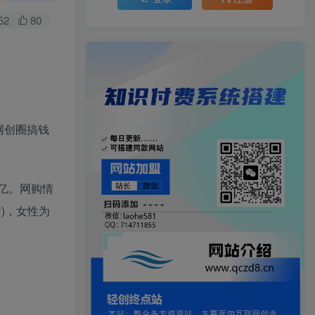
52
80
网创圈搞钱
0亿。网购情
)，女性为