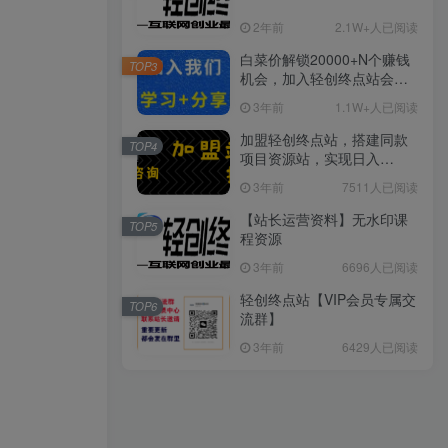
2年前
2.1W+人已阅读
白菜价解锁20000+N个赚钱
TOP3
机会，加入轻创终点站会
员，全站资源免费学习。
3年前
1.1W+人已阅读
加盟轻创终点站，搭建同款
TOP4
项目资源站，实现日入
2000+
3年前
7511人已阅读
【站长运营资料】无水印课
TOP5
程资源
3年前
6696人已阅读
轻创终点站【VIP会员专属交
TOP6
流群】
3年前
6429人已阅读