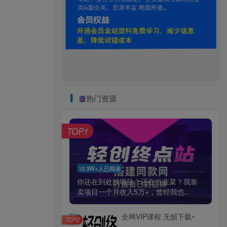
热门资源
TOP1
12.3W+人已阅读
你还在到处找项目？还在当韭菜？我靠
卖项目一个月收入5万+，曾经我也...
全网VIP课程 无损下载~
TOP2