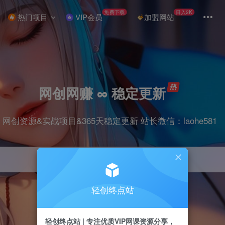
免费下载
日入2K
热门项目
VIP会员
加盟网站
网创网赚 ∞ 稳定更新
网创资源&实战项目&365天稳定更新 站长微信：laohe581
轻创终点站
项目
抖音
剪辑
引流
带货
短视频
轻创终点站 | 专注优质VIP网课资源分享，