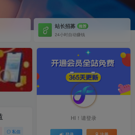
站长招募
推荐
24小时自动赚钱
益
HI！请登录
私信
登录
注册