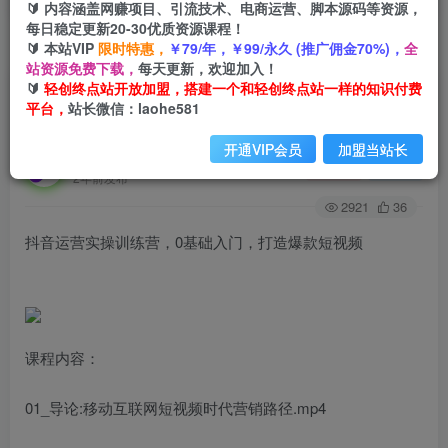
🔰 内容涵盖网赚项目、引流技术、电商运营、脚本源码等资源，
每日稳定更新20-30优质资源课程！
🔰 本站VIP
限时特惠，
￥79/年，￥99/永久 (推广佣金70%)，
全
首页
创业课程
会员免费
正文
站资源免费下载，
每天更新，欢迎加入！
🔰
轻创终点站开放加盟，搭建一个和轻创终点站一样的知识付费
抖音运营实操训练营，0基础入门，打造爆款短视
平台，
站长微信：laohe581
频
开通VIP会员
加盟当站长
轻创终点站
关注
私信
2年前发布
2921
36
抖音运营实操训练营，0基础入门，打造爆款短视频
课程内容：
01_导论:移动互联网短视频时代营销路径.mp4