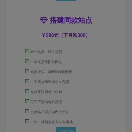
搭建同款站点
998元（下月涨300）
☑
独立站点，独立运营
☑
一条龙搭建同款网站
☑
站点授权，365天自动更新
☑
一手无水印资源永久免费
☑
九年互联网创业经验
☑
可私下咨询各种疑惑
☑
支持站长再招自己的站长
☑
一比一复制全套方法包落地
立即开通