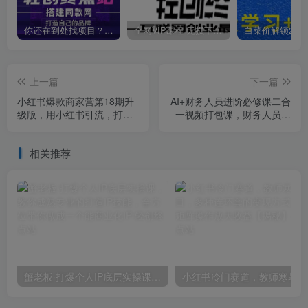
你还在到处找项目？还在当韭菜？我靠卖项目一个月收入5万+，曾经我也是个失败者。
全网VIP课程 无损下载~
上一篇
下一篇
小红书爆款商家营第18期升
AI+财务人员进阶必修课二合
级版，用小红书引流，打造
一视频打包课，财务人员进
淘宝爆款
阶必修课
相关推荐
蟹老板·打爆个人IP底层实操课，教你成熟专业的打造IP技能，全方位带你做成一个能商业化IP
小红