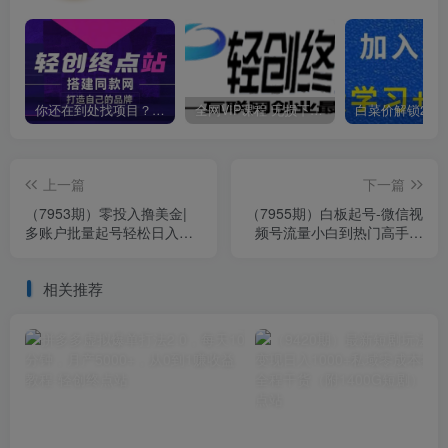
你还在到处找项目？还在当韭菜？我靠卖项目一个月收入5万+，曾经我也是个失败者。
全网VIP课程 无损下载~
上一篇
下一篇
（7953期）零投入撸美金|
（7955期）白板起号-微信视
多账户批量起号轻松日入
频号流量小白到热门高手实
1000+ | 挂机刷分小白也可
操课
直接上手
相关推荐