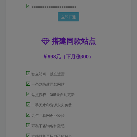
☑
=====================
立即开通
搭建同款站点
998元（下月涨300）
☑
独立站点，独立运营
☑
一条龙搭建同款网站
☑
站点授权，365天自动更新
☑
一手无水印资源永久免费
☑
九年互联网创业经验
☑
可私下咨询各种疑惑
☑
支持站长再招自己的站长