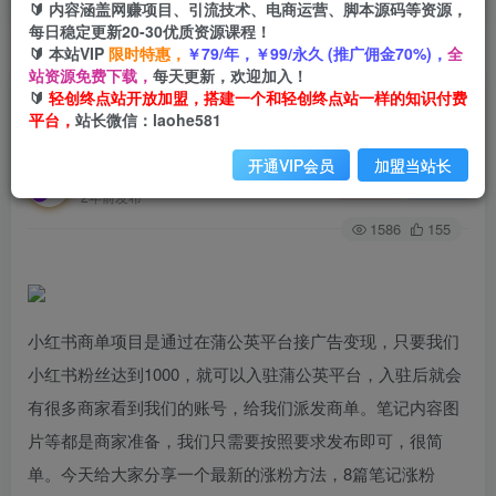
🔰 内容涵盖网赚项目、引流技术、电商运营、脚本源码等资源，
每日稳定更新20-30优质资源课程！
🔰 本站VIP
限时特惠，
￥79/年，￥99/永久 (推广佣金70%)，
全
首页
创业课程
会员专属
正文
站资源免费下载，
每天更新，欢迎加入！
🔰
轻创终点站开放加盟，搭建一个和轻创终点站一样的知识付费
（7954期）小红书商单最新玩法，8篇笔记涨粉
平台，
站长微信：laohe581
1.6w，几分钟一个笔记，月入7000+
开通VIP会员
加盟当站长
轻创终点站
关注
私信
2年前发布
1586
155
小红书商单项目是通过在蒲公英平台接广告变现，只要我们
小红书粉丝达到1000，就可以入驻蒲公英平台，入驻后就会
有很多商家看到我们的账号，给我们派发商单。笔记内容图
片等都是商家准备，我们只需要按照要求发布即可，很简
单。今天给大家分享一个最新的涨粉方法，8篇笔记涨粉