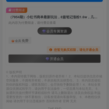
付费阅读
（7954期）小红书商单最新玩法，8篇笔记涨粉1.6w，几分钟一个笔记，月入7000+
此内容为付费阅读，请付费后查看
会员专属资源
免费
会员
您暂无购买权限，请先开通会员
开通会员
©
版权声明
1、本内容转载于网络，版权归原作者所有！ 2、本站仅提供信息存储
空间服务，不拥有所有权，不承担相关法律责任。 3、本内容若侵犯
到你的版权利益，请联系我们，会尽快给予删除处理！ 4、本站全资
源仅供测试和学习，请勿用于非法操作，一切后果与本站无关。 5、
如遇到充值付费环节课程或软件 请马上删除退出 涉及自身权益/利益
需要投资的一律不要相信，访客发现请向客服举报。 6、本教程仅供
揭秘 请勿用于非法违规操作 否则和作者 官网 无关
THE END