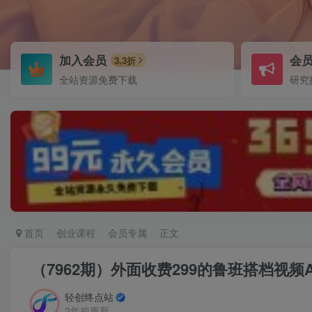
加入会员
会
3.3折
全站资源免费下载
研究
首页
创业课程
会员专属
正文
（7962期）外面收费299的鲁班搭档视
轻创终点站
2年前更新