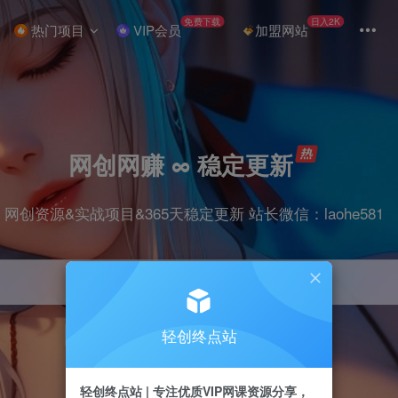
免费下载
日入2K
热门项目
VIP会员
加盟网站
网创网赚 ∞ 稳定更新
网创资源&实战项目&365天稳定更新 站长微信：laohe581
轻创终点站
项目
抖音
剪辑
引流
带货
短视频
轻创终点站 | 专注优质VIP网课资源分享，