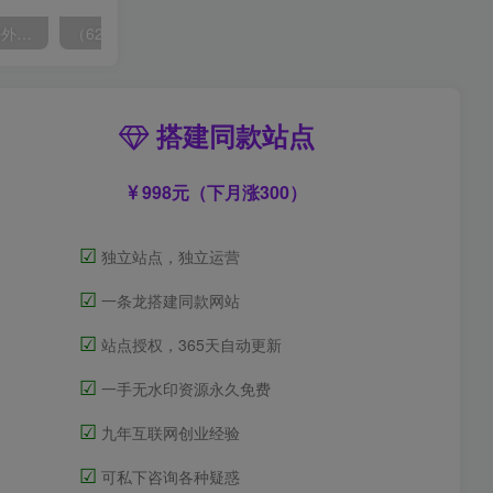
（6890期）2023-TikTok海外短视频带货特训营，掌握TK短视频带货变现全流程（60节课）
（6215期）一个人如何利用微信群自动群发引流，一星期装满200个群，日入500+
搭建同款站点
998元（下月涨300）
☑
独立站点，独立运营
☑
一条龙搭建同款网站
☑
站点授权，365天自动更新
☑
一手无水印资源永久免费
☑
九年互联网创业经验
☑
可私下咨询各种疑惑