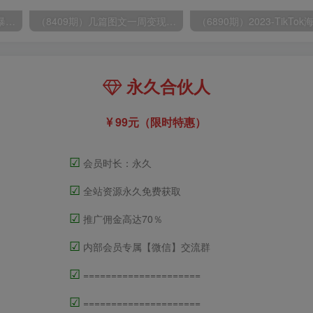
（9420期）最新短剧玩法，暴力变现日入1000+私域零成本操作，全程干货（附1400G短剧）
（8409期）几篇图文一周变现1500＋，深度拆解面试掘金项目，小白轻松上手
永久合伙人
99元（限时特惠）
☑
会员时长：永久
☑
全站资源永久免费获取
☑
推广佣金高达70％
☑
内部会员专属【微信】交流群
☑
=====================
☑
=====================