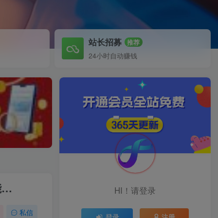
站长招募
推荐
24小时自动赚钱
能…
HI！请登录
私信
登录
注册