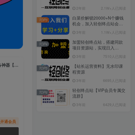
2年前
2.1W+人已阅读
白菜价解锁20000+N个赚钱
TOP3
机会，加入轻创终点站会
员，全站资源免费学习。
3年前
1.1W+人已阅读
加盟轻创终点站，搭建同款
TOP4
项目资源站，实现日入
2000+
3年前
7510人已阅读
（7962期）外面收费299的鲁班搭档视频AI智能全自动去重脚本，搬运必备神器【AI智能…
【站长运营资料】无水印课
TOP5
程资源
3年前
6695人已阅读
轻创终点站【VIP会员专属交
TOP6
流群】
3年前
6429人已阅读
先开通会员