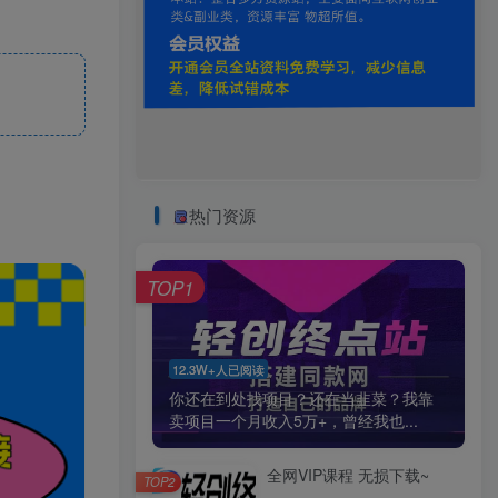
热门资源
TOP1
12.3W+人已阅读
你还在到处找项目？还在当韭菜？我靠
卖项目一个月收入5万+，曾经我也...
全网VIP课程 无损下载~
TOP2