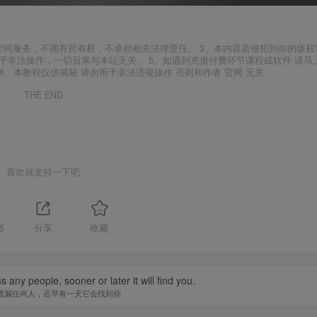
空间服务，不拥有所有权，不承担相关法律责任。 3、本内容若侵犯到你的版权
于非法操作，一切后果与本站无关。 5、如遇到充值付费环节课程或软件 请马
6、本教程仅供揭秘 请勿用于非法违规操作 否则和作者 官网 无关
THE END
喜欢就支持一下吧
5
分享
收藏
 any people, sooner or later it will find you.
遗漏任何人，迟早有一天它会找到你