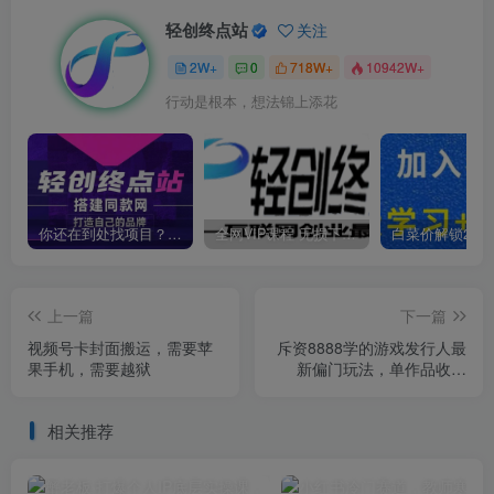
轻创终点站
关注
2W+
0
718W+
10942W+
行动是根本，想法锦上添花
你还在到处找项目？还在当韭菜？我靠卖项目一个月收入5万+，曾经我也是个失败者。
全网VIP课程 无损下载~
上一篇
下一篇
视频号卡封面搬运，需要苹
斥资8888学的游戏发行人最
果手机，需要越狱
新偏门玩法，单作品收益
3000+，新手很容易上手
【揭秘】
相关推荐