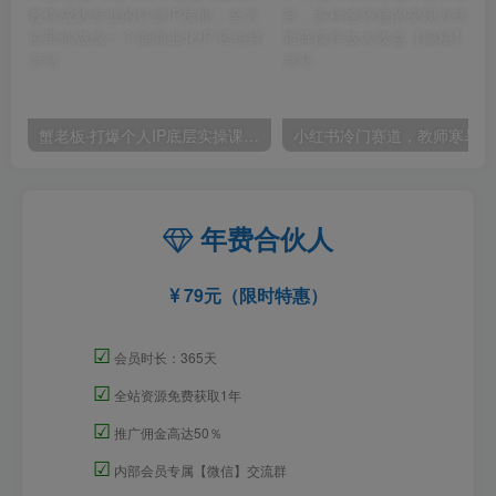
蟹老板·打爆个人IP底层实操课，教你成熟专业的打造IP技能，全方位带你做成一个能商业化IP
小红
年费合伙人
79元（限时特惠）
☑
会员时长：365天
☑
全站资源免费获取1年
☑
推广佣金高达50％
☑
内部会员专属【微信】交流群