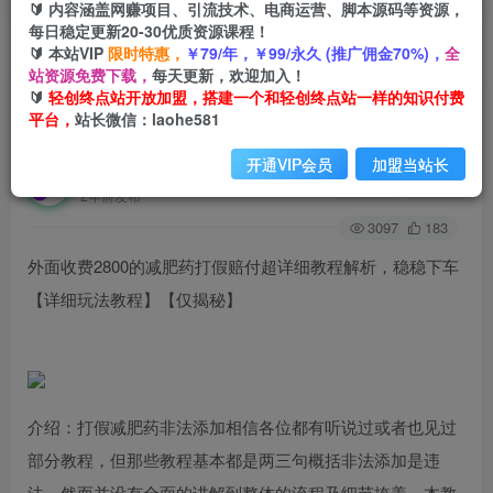
🔰 内容涵盖网赚项目、引流技术、电商运营、脚本源码等资源，
每日稳定更新20-30优质资源课程！
🔰 本站VIP
限时特惠，
￥79/年，￥99/永久 (推广佣金70%)，
全
首页
创业课程
会员免费
正文
站资源免费下载，
每天更新，欢迎加入！
🔰
轻创终点站开放加盟，搭建一个和轻创终点站一样的知识付费
外面收费2800的减肥药打假赔付超详细教程解
平台，
站长微信：laohe581
析，稳稳下车【详细玩法教程】【仅揭秘】
开通VIP会员
加盟当站长
轻创终点站
关注
私信
2年前发布
3097
183
外面收费2800的减肥药打假赔付超详细教程解析，稳稳下车
【详细玩法教程】【仅揭秘】
介绍：打假减肥药非法添加相信各位都有听说过或者也见过
部分教程，但那些教程基本都是两三句概括非法添加是违
法，然而并没有全面的讲解到整体的流程及细节掩盖，本教