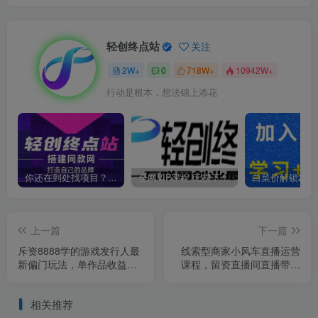
轻创终点站
关注
2W+
0
718W+
10942W+
行动是根本，想法锦上添花
你还在到处找项目？还在当韭菜？我靠卖项目一个月收入5万+，曾经我也是个失败者。
全网VIP课程 无损下载~
上一篇
下一篇
斥资8888学的游戏发行人最
线索型商家小风车直播运营
新偏门玩法，单作品收益
课程，留资直播间直播带货
3000+，新手很容易上手
0-1手把手教学，操盘手助力
【揭秘】
从0-1轻松做
相关推荐