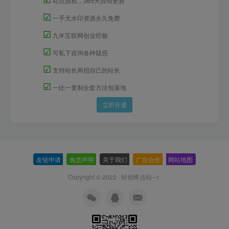
站点授权，365天自动更新
☑
一手无水印资源永久免费
☑
九年互联网创业经验
☑
可私下咨询各种疑惑
☑
支持站长再招自己的站长
☑
一比一复制全套方法包落地
立即开通
友链申请
-
免责声明
-
关于我们
-
广告合作
-
网站地图
Copyright © 2022 ·
轻创终点站--1