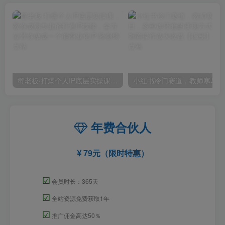
蟹老板·打爆个人IP底层实操课，教你成熟专业的打造IP技能，全方位带你做成一个能商业化IP
小红
年费合伙人
79元（限时特惠）
☑
会员时长：365天
☑
全站资源免费获取1年
☑
推广佣金高达50％