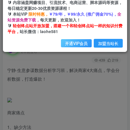
🔰 内容涵盖网赚项目、引流技术、电商运营、脚本源码等资源，
每日稳定更新20-30优质资源课程！
🔰 本站VIP
限时特惠，
￥79/年，￥99/永久 (推广佣金70%)，
全
首页
创业课程
会员免费
正文
站资源免费下载，
每天更新，欢迎加入！
🔰
轻创终点站开放加盟，搭建一个和轻创终点站一样的知识付费
宁静·生意参谋数据分析学习班，解决商家4大痛
平台，
站长微信：laohe581
点，学会分析数据，打造爆款！
开通VIP会员
加盟当站长
轻创终点站
关注
私信
2年前发布
439
219
宁静·生意参谋数据分析学习班，解决商家4大痛点，学会分
析数据，打造爆款！
商家痛点
1、缺少方法