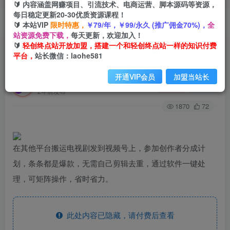
🔰 内容涵盖网赚项目、引流技术、电商运营、脚本源码等资源，
每日稳定更新20-30优质资源课程！
🔰 本站VIP
限时特惠，
￥79/年，￥99/永久 (推广佣金70%)，
全
首页
创业课程
会员专属
正文
站资源免费下载，
每天更新，欢迎加入！
🔰
轻创终点站开放加盟，搭建一个和轻创终点站一样的知识付费
（7979期）视频号暴力搬运，轻松过原创，单号
平台，
站长微信：laohe581
日赚2000+
开通VIP会员
加盟当站长
轻创终点站
关注
私信
2年前发布
1870
72
在其他平台搬运电视剧发到视频号上，参加创作者分成计
划，条条都是爆款，无需自己剪辑去重，通过软件一键处
理，可矩阵操作，省时省力。
此处内容已隐藏，请付费后查看