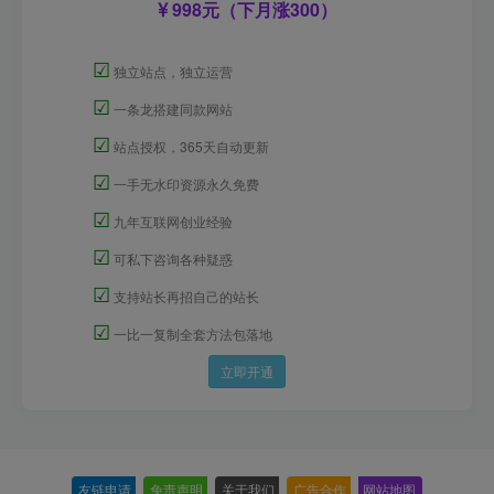
998元（下月涨300）
☑
独立站点，独立运营
☑
一条龙搭建同款网站
☑
站点授权，365天自动更新
☑
一手无水印资源永久免费
☑
九年互联网创业经验
☑
可私下咨询各种疑惑
☑
支持站长再招自己的站长
☑
一比一复制全套方法包落地
立即开通
友链申请
-
免责声明
-
关于我们
-
广告合作
-
网站地图