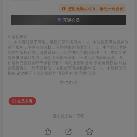
您暂无购买权限，请先开通会员
开通会员
©
版权声明
1、本内容转载于网络，版权归原作者所有！ 2、本站仅提供信息存储
空间服务，不拥有所有权，不承担相关法律责任。 3、本内容若侵犯
到你的版权利益，请联系我们，会尽快给予删除处理！ 4、本站全资
源仅供测试和学习，请勿用于非法操作，一切后果与本站无关。 5、
如遇到充值付费环节课程或软件 请马上删除退出 涉及自身权益/利益
需要投资的一律不要相信，访客发现请向客服举报。 6、本教程仅供
揭秘 请勿用于非法违规操作 否则和作者 官网 无关
THE END
会员专属
喜欢就支持一下吧