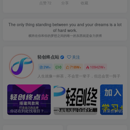
点赞
72
分享
收藏
The only thing standing between you and your dreams is a lot
of hard work.
横跨在你和你的梦想之间的唯一的东西就是奋力拼搏
轻创终点站
关注
2W+
0
718W+
10942W+
人生就像一杯茶，不会苦一辈子，但总会苦一阵子
你还在到处找项目？还在当韭菜？我靠卖项目一个月收入5万+，曾经我也是个失败者。
全网VIP课程 无损下载~