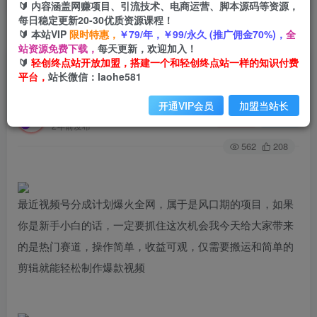
🔰 内容涵盖网赚项目、引流技术、电商运营、脚本源码等资源，
每日稳定更新20-30优质资源课程！
🔰 本站VIP
限时特惠，
￥79/年，￥99/永久 (推广佣金70%)，
全
首页
创业课程
会员专属
正文
站资源免费下载，
每天更新，欢迎加入！
🔰
轻创终点站开放加盟，搭建一个和轻创终点站一样的知识付费
（7994期）视频号分成计划，单日收益1000+，从
平台，
站长微信：laohe581
开通计划到发布作品保姆级教学
开通VIP会员
加盟当站长
轻创终点站
关注
私信
2年前发布
562
208
最近视频号分成计划爆火全网，属于是风口期的项目，如果
你是新手小白的话，一定要抓住这次机会我今天给大家带来
的是热门赛道，操作简单，收益可观，仅需要搬运和简单的
剪辑就能轻松制作爆款视频