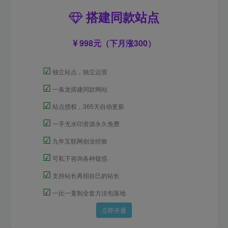
搭建同款站点
998元（下月涨300）
☑
独立站点，独立运营
☑
一条龙搭建同款网站
☑
站点授权，365天自动更新
☑
一手无水印资源永久免费
☑
九年互联网创业经验
☑
可私下咨询各种疑惑
☑
支持站长再招自己的站长
☑
一比一复制全套方法包落地
立即开通