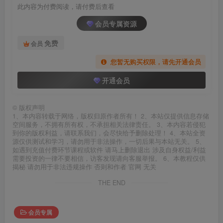
此内容为付费阅读，请付费后查看
会员专属资源
免费
会员
您暂无购买权限，请先开通会员
开通会员
©
版权声明
1、本内容转载于网络，版权归原作者所有！ 2、本站仅提供信息存储
空间服务，不拥有所有权，不承担相关法律责任。 3、本内容若侵犯
到你的版权利益，请联系我们，会尽快给予删除处理！ 4、本站全资
源仅供测试和学习，请勿用于非法操作，一切后果与本站无关。 5、
如遇到充值付费环节课程或软件 请马上删除退出 涉及自身权益/利益
需要投资的一律不要相信，访客发现请向客服举报。 6、本教程仅供
揭秘 请勿用于非法违规操作 否则和作者 官网 无关
THE END
会员专属