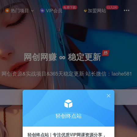
免费下载
日入2K
热门项目
VIP会员
加盟网站
网创网赚 ∞ 稳定更新
网创资源&实战项目&365天稳定更新 站长微信：laohe581
轻创终点站
项目
抖音
剪辑
引流
带货
短视频
轻创终点站 | 专注优质VIP网课资源分享，