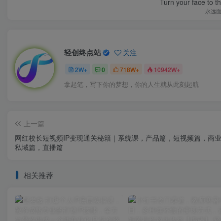
Turn your face to t
永远
轻创终点站
关注
2W+
0
718W+
10942W+
拿起笔，写下你的梦想，你的人生就从此刻起航
上一篇
网红校长短视频IP变现通关秘籍｜系统课，产品篇，短视频篇，商
私域篇，直播篇
相关推荐