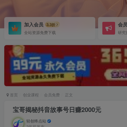
加入会员
会
3.3折
全站资源免费下载
研究
首页
创业课程
会员免费
正文
宝哥揭秘抖音故事号日赚2000元
轻创终点站
2年前发布