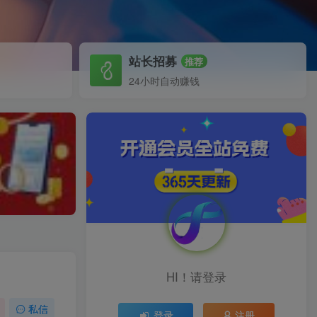
站长招募
推荐
24小时自动赚钱
HI！请登录
私信
登录
注册