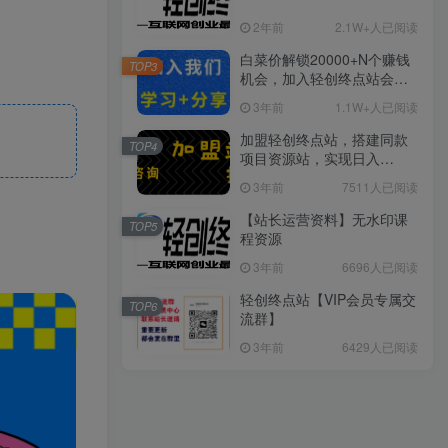
2年前
2.1W+人已阅读
白菜价解锁20000+N个赚钱
TOP3
机会，加入轻创终点站会
员，全站资源免费学习。
3年前
1.1W+人已阅读
加盟轻创终点站，搭建同款
TOP4
项目资源站，实现日入
2000+
3年前
7511人已阅读
【站长运营资料】无水印课
TOP5
程资源
3年前
6696人已阅读
轻创终点站【VIP会员专属交
TOP6
流群】
3年前
6429人已阅读