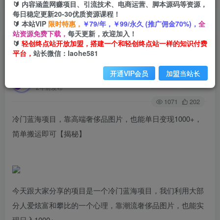
🔰 内容涵盖网赚项目、引流技术、电商运营、脚本源码等资源，
每日稳定更新20-30优质资源课程！
🔰 本站VIP
限时特惠，
￥79/年，￥99/永久 (推广佣金70%)，
全
首页
创业课程
会员免费
正文
站资源免费下载，
每天更新，欢迎加入！
🔰
轻创终点站开放加盟，搭建一个和轻创终点站一样的知识付费
冷门蓝海项目，靠高端奢侈品图片，也能单日变现
平台，
站长微信：laohe581
1000+，简单搬运即可【揭秘】
开通VIP会员
加盟当站长
轻创终点站
关注
私信
2年前发布
1071
202
冷门蓝海项目，靠高端奢侈品图片，也能单日变现1000+，
简单搬运即可【揭秘】
今天跟大家分享的项目是一个冷门蓝海项目，我们利用大部
分人爱炫富和攀比的一个心理，靠潮流奢侈品图片，也能实
现日入1000+