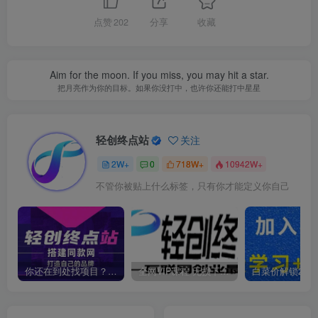
点赞
202
分享
收藏
Aim for the moon. If you miss, you may hit a star.
把月亮作为你的目标。如果你没打中，也许你还能打中星星
轻创终点站
关注
2W+
0
718W+
10942W+
不管你被贴上什么标签，只有你才能定义你自己
你还在到处找项目？还在当韭菜？我靠卖项目一个月收入5万+，曾经我也是个失败者。
全网VIP课程 无损下载~