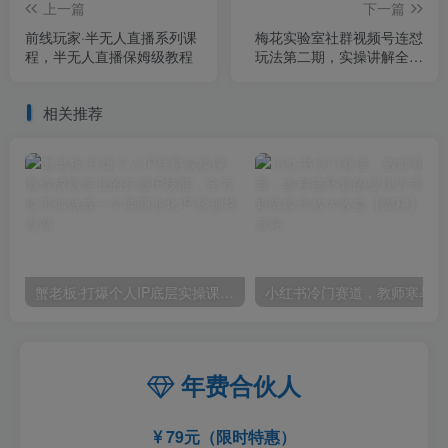
上一篇
下一篇
前线玩家·半无人直播系列课
梅花实验室社群视频号连怼
程，半无人直播保姆级教程
玩法第二期，实操讲解全部
过程
相关推荐
蟹老板·打爆个人IP底层实操课，教你成熟专业的打造IP技能，全方位带你做成一个能商业化IP
小红
年费合伙人
79元（限时特惠）