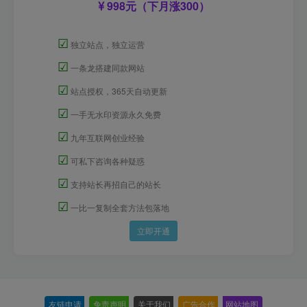
998元（下月涨300）
☑
独立站点，独立运营
☑
一条龙搭建同款网站
☑
站点授权，365天自动更新
☑
一手无水印资源永久免费
☑
九年互联网创业经验
☑
可私下咨询各种疑惑
☑
支持站长再招自己的站长
☑
一比一复制全套方法包落地
立即开通
友链申请
-
免责声明
-
关于我们
-
广告合作
-
网站地图