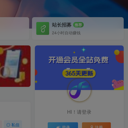
站长招募
推荐
24小时自动赚钱
HI！请登录
私信
登录
注册