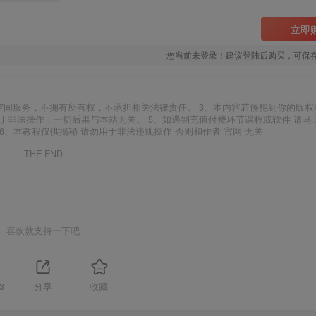
立即
您当前未登录！建议登陆后购买，可保
空间服务，不拥有所有权，不承担相关法律责任。 3、本内容若侵犯到你的版权
于非法操作，一切后果与本站无关。 5、如遇到充值付费环节课程或软件 请马
6、本教程仅供揭秘 请勿用于非法违规操作 否则和作者 官网 无关
THE END
喜欢就支持一下吧
3
分享
收藏