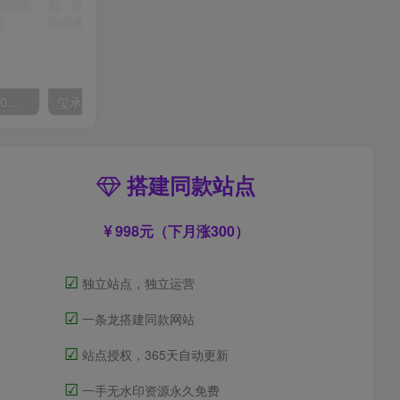
外面收费2300的抖音高清60帧视频教程，保证你能学会如何制作视频（教程+插件）
玺承·电商企业玩转抖音电商系列课，6大维度，6位老师，线上揭秘抖音商家入局SOP
搭建同款站点
998元（下月涨300）
☑
独立站点，独立运营
☑
一条龙搭建同款网站
☑
站点授权，365天自动更新
☑
一手无水印资源永久免费