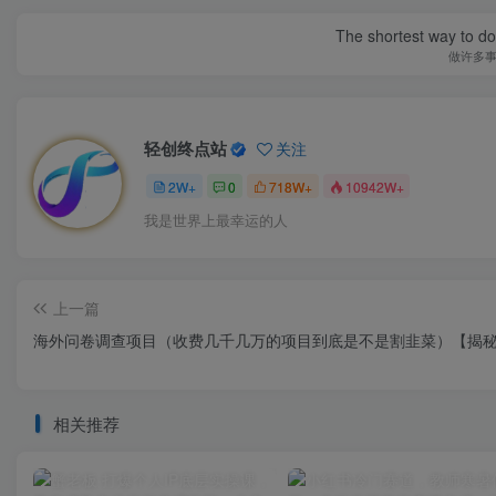
The shortest way to do 
做许多
轻创终点站
关注
2W+
0
718W+
10942W+
我是世界上最幸运的人
上一篇
海外问卷调查项目（收费几千几万的项目到底是不是割韭菜）【揭
相关推荐