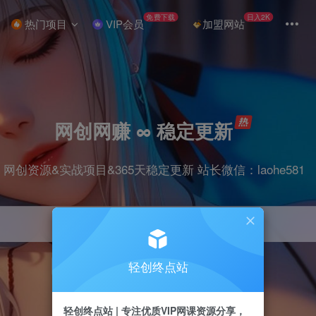
免费下载
日入2K
热门项目
VIP会员
加盟网站
网创网赚 ∞ 稳定更新
网创资源&实战项目&365天稳定更新 站长微信：laohe581
轻创终点站
项目
抖音
剪辑
引流
带货
短视频
轻创终点站 | 专注优质VIP网课资源分享，