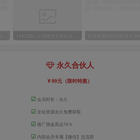
小红书冷门赛道，教师寒暑假项目，多种连环套的变现方式，还能矩阵操作放大收益【揭秘】
10432期）小说推文全新玩法，5分钟一条原创视频，结合中视频bilibili赚多份收益
永久合伙人
99元（限时特惠）
☑
会员时长：永久
☑
全站资源永久免费获取
☑
推广佣金高达70％
☑
内部会员专属【微信】交流群