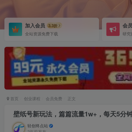
加入会员
会
3.3折
全站资源免费下载
研究
首页
创业课程
会员免费
正文
壁纸号新玩法，篇篇流量1w+，每天5分
轻创终点站
2年前发布