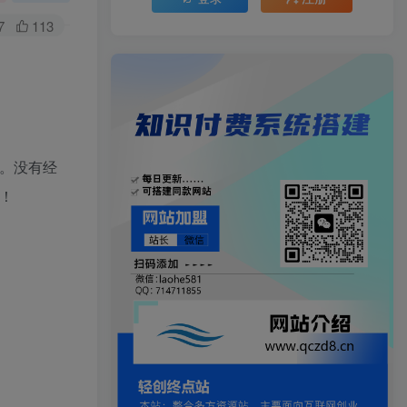
7
113
享。没有经
！