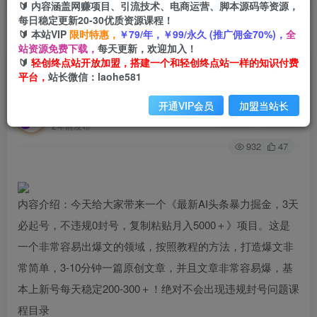
🔰 内容涵盖网赚项目、引流技术、电商运营、脚本源码等资源，
每日稳定更新20-30优质资源课程！
🔰 本站VIP
限时特惠，
￥79/年，￥99/永久 (推广佣金70%)，
全
首页
创业课程
会员专属
正文
站资源免费下载，
每天更新，欢迎加入！
🔰
轻创终点站开放加盟，搭建一个和轻创终点站一样的知识付费
（8032期）最新AI头条暴力掘金，3天必起号，亲
平台，
站长微信：laohe581
测100%不违规，复制粘贴月入6000＋
开通VIP会员
加盟当站长
轻创终点站
关注
私信
2年前发布
932
47
内容介绍：今天给大家带来一个《最新AI头条暴力掘金，3天
必起号，不违规0封号，复制粘贴月入5000＋》项目。这是
一个非常容易出爆文的领域，按照教程的方法，打造爆文非
常简单，3-10分钟一篇原创文章，并且文章非常容易爆，基
本上新号每天稳定200-300＋！绝对不会出现违规封号问题课
程目录