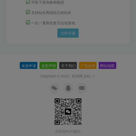
☑
可私下咨询各种疑惑
☑
支持站长再招自己的站长
☑
一比一复制全套方法包落地
立即开通
友链申请
-
免责声明
-
关于我们
-
广告合作
-
网站地图
Copyright © 2022 ·
轻创终点站--1
扫码加站长微信