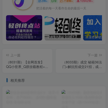
2W+
0
718W+
10942W+
把活着的每一天看作生命的最后一天
你还在到处找项目？还在当韭菜？我靠卖项目一个月收入5万+，曾经我也是个失败者。
全网VIP课程 无损下载~
上一篇
下一篇
（8031期）【全网首发】
（8033期）成交 秘籍36法
QQ小世界_Q群挂载教程+引
门+解抗拒成交21招，成交
流思路分析
干货，直击痛点，直指核心
（57节课）
相关推荐