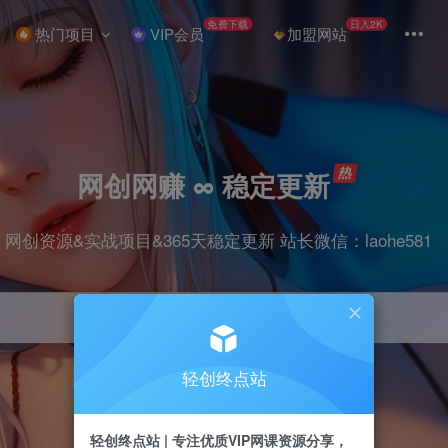
免费下载
日入2K
热门项目
VIP会员
加盟网站
网创网赚 ∞ 稳定更新
网创资源&实战项目&365天稳定更新 站长微信：laohe581
轻创终点站
项目
抖音
剪辑
引流
带货
短视频
轻创终点站 | 专注优质VIP网课资源分享，