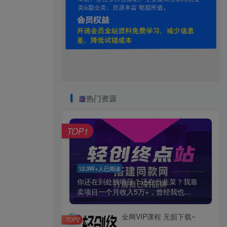
热门资源
TOP1
12.3W+人已阅读
你还在到处找项目？还在当韭菜？我靠
卖项目一个月收入5万+，曾经我也...
全网VIP课程 无损下载~
TOP2