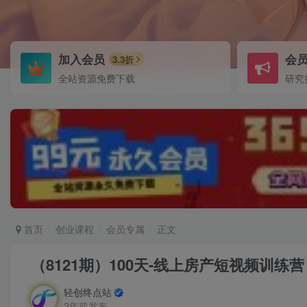
加入会员
会
3.3折
全站资源免费下载
研究
首页
创业课程
会员专属
正文
（8121期）100天-线上房产短视频训
轻创终点站
2年前发布