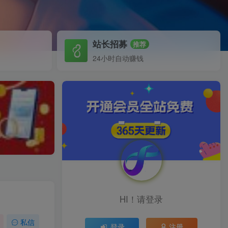
站长招募
推荐
24小时自动赚钱
HI！请登录
私信
登录
注册