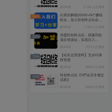
2年前
2.1W+人已阅读
白菜价解锁20000+N个赚钱
TOP3
机会，加入轻创终点站会
员，全站资源免费学习。
3年前
1.1W+人已阅读
加盟轻创终点站，搭建同款
TOP4
项目资源站，实现日入
2000+
3年前
7510人已阅读
【站长运营资料】无水印课
TOP5
程资源
3年前
6695人已阅读
轻创终点站【VIP会员专属交
TOP6
流群】
3年前
6429人已阅读