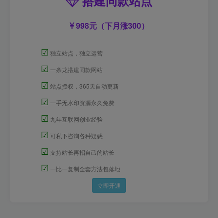
搭建同款站点
998元（下月涨300）
☑
独立站点，独立运营
☑
一条龙搭建同款网站
☑
站点授权，365天自动更新
☑
一手无水印资源永久免费
☑
九年互联网创业经验
☑
可私下咨询各种疑惑
☑
支持站长再招自己的站长
☑
一比一复制全套方法包落地
立即开通