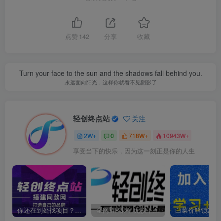
点赞
142
分享
收藏
Turn your face to the sun and the shadows fall behind you.
永远面向阳光，这样你就看不见阴影了
轻创终点站
关注
2W+
0
718W+
10943W+
享受当下的快乐，因为这一刻正是你的人生
你还在到处找项目？还在当韭菜？我靠卖项目一个月收入5万+，曾经我也是个失败者。
全网VIP课程 无损下载~