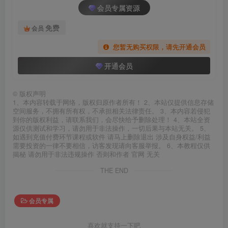
会员专属资源
免费
会员
您暂无购买权限，请先开通会员
开通会员
©
版权声明
1、本内容转载于网络，版权归原作者所有！ 2、本站仅提供信息存储
空间服务，不拥有所有权，不承担相关法律责任。 3、本内容若侵犯
到你的版权利益，请联系我们，会尽快给予删除处理！ 4、本站全资
源仅供测试和学习，请勿用于非法操作，一切后果与本站无关。 5、
如遇到充值付费环节课程或软件 请马上删除退出 涉及自身权益/利益
需要投资的一律不要相信，访客发现请向客服举报。 6、本教程仅供
揭秘 请勿用于非法违规操作 否则和作者 官网 无关
THE END
会员专属
喜欢就支持一下吧