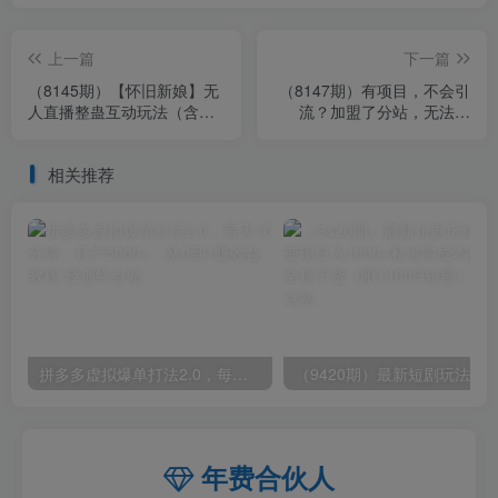
上一篇
下一篇
（8145期）【怀旧新娘】无
（8147期）有项目，不会引
人直播整蛊互动玩法（含全
流？加盟了分站，无法变
套开播教程+软件+视频素材
现？组建项目分享群，没有
+音效）
自己的…
相关推荐
拼多多虚拟爆单打法2.0，每天10分钟，月产5000+，从0到1赚收益教程
年费合伙人