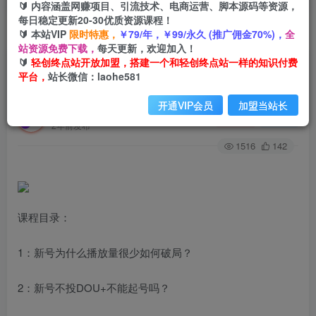
🔰 内容涵盖网赚项目、引流技术、电商运营、脚本源码等资源，
每日稳定更新20-30优质资源课程！
🔰 本站VIP
限时特惠，
￥79/年，￥99/永久 (推广佣金70%)，
全
首页
创业课程
会员专属
正文
站资源免费下载，
每天更新，欢迎加入！
🔰
轻创终点站开放加盟，搭建一个和轻创终点站一样的知识付费
（8146期）dou+豆荚投放实战课3.0新版，让流量
平台，
站长微信：laohe581
更精准，质量更高，告别无效流量
开通VIP会员
加盟当站长
轻创终点站
关注
私信
2年前发布
1516
142
课程目录：
1：新号为什么播放量很少如何破局？
2：新号不投DOU+不能起号吗？