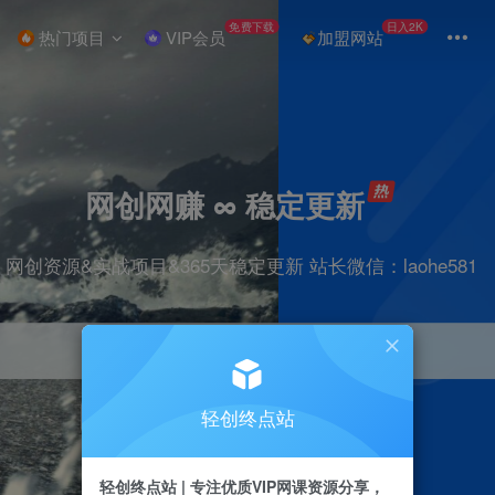
免费下载
日入2K
热门项目
VIP会员
加盟网站
网创网赚 ∞ 稳定更新
网创资源&实战项目&365天稳定更新 站长微信：laohe581
轻创终点站
项目
抖音
剪辑
引流
带货
短视频
轻创终点站 | 专注优质VIP网课资源分享，