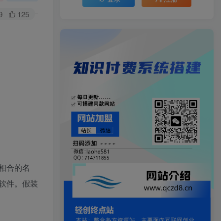
9
125
相合的名
软件。假装