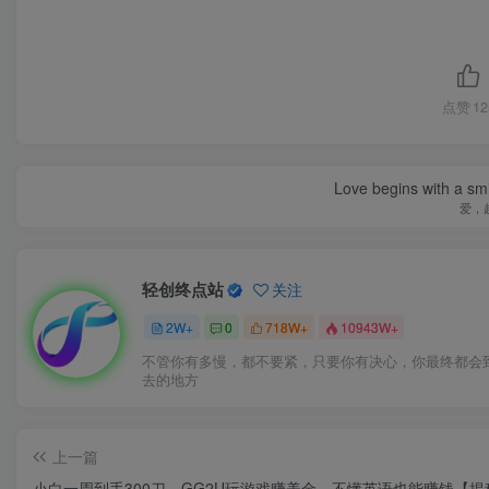
点赞
12
Love begins with a smi
爱，
轻创终点站
关注
2W+
0
718W+
10943W+
不管你有多慢，都不要紧，只要你有决心，你最终都会
去的地方
上一篇
小白一周到手300刀，GG2U玩游戏赚美金，不懂英语也能赚钱【揭