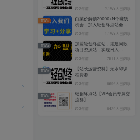
2年前
2.1W+人已阅读
白菜价解锁20000+N个赚钱
TOP3
机会，加入轻创终点站会
员，全站资源免费学习。
3年前
1.1W+人已阅读
加盟轻创终点站，搭建同款
TOP4
项目资源站，实现日入
2000+
3年前
7511人已阅读
【站长运营资料】无水印课
TOP5
程资源
3年前
6696人已阅读
轻创终点站【VIP会员专属交
TOP6
流群】
3年前
6429人已阅读