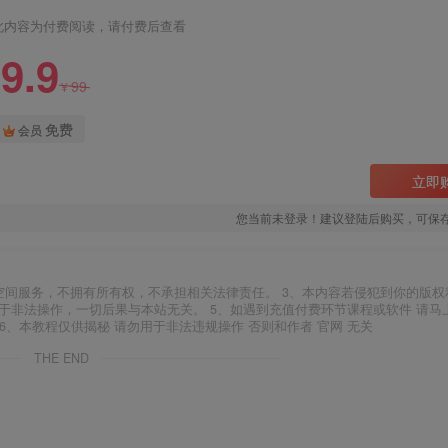
此内容为付费阅读，请付费后查看
9.9
99
¥
免费
会员
立即
您当前未登录！建议登陆后购买，可保
空间服务，不拥有所有权，不承担相关法律责任。 3、本内容若侵犯到你的版权
于非法操作，一切后果与本站无关。 5、如遇到充值付费环节课程或软件 请马
6、本教程仅供揭秘 请勿用于非法违规操作 否则和作者 官网 无关
THE END