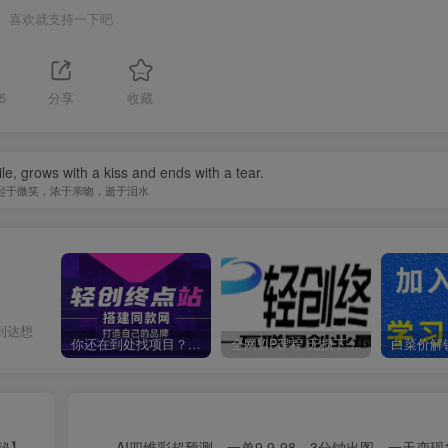
喜欢就支持一下吧
5
分享
收藏
le, grows with a kiss and ends with a tear.
起于微笑，浓于亲吻，逝于泪水
到达想
你还在到处找项目？还在当韭菜？我靠卖项目一个月收入5万+，曾经我也是个失败者。
全网VIP课程 无损下载~
秘】
AI四维彩超预测，一单9.9-98，3分钟出图，一天变现