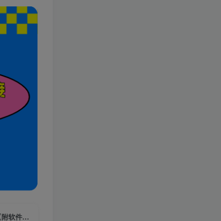
巨暴利，月入9000+的宝宝起名项目，每单都是纯利润，零基础都能躺赚【附软件+视频教程】