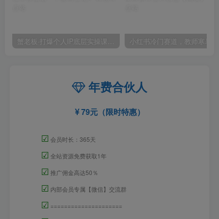
蟹老板·打爆个人IP底层实操课，教你成熟专业的打造IP技能，全方位带你做成一个能商业化IP
小红
年费合伙人
79元（限时特惠）
☑
会员时长：365天
☑
全站资源免费获取1年
☑
推广佣金高达50％
☑
内部会员专属【微信】交流群
☑
=====================