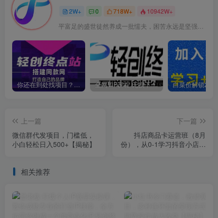
2W+
0
718W+
10942W+
平富足的盛世徒然养成一批懦夫，困苦永远是坚强之母
你还在到处找项目？还在当韭菜？我靠卖项目一个月收入5万+，曾经我也是个失败者。
全网VIP课程 无损下载~
上一篇
下一篇
微信群代发项目，门槛低，
抖店商品卡运营班（8月
小白轻松日入500+【揭秘】
份），从0-1学习抖音小店全
部操作方法，不直播不拍短
视频日出1000单
相关推荐