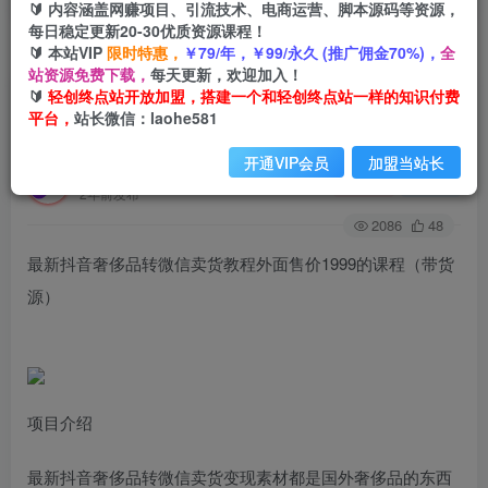
🔰 内容涵盖网赚项目、引流技术、电商运营、脚本源码等资源，
每日稳定更新20-30优质资源课程！
🔰 本站VIP
限时特惠，
￥79/年，￥99/永久 (推广佣金70%)，
全
首页
创业课程
会员免费
正文
站资源免费下载，
每天更新，欢迎加入！
🔰
轻创终点站开放加盟，搭建一个和轻创终点站一样的知识付费
最新抖音奢侈品转微信卖货教程外面售价1999的
平台，
站长微信：laohe581
课程（带货源）
开通VIP会员
加盟当站长
轻创终点站
关注
私信
2年前发布
2086
48
最新抖音奢侈品转微信卖货教程外面售价1999的课程（带货
源）
项目介绍
最新抖音奢侈品转微信卖货变现素材都是国外奢侈品的东西