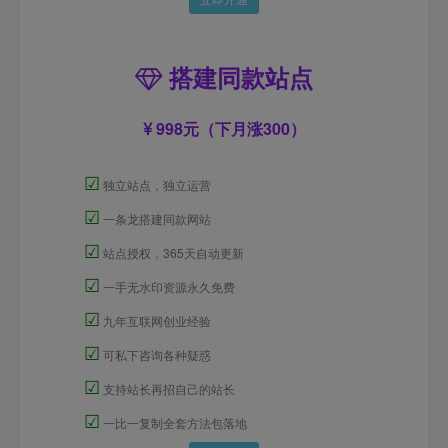
搭建同款站点
998元（下月涨300）
☑
独立站点，独立运营
☑
一条龙搭建同款网站
☑
站点授权，365天自动更新
☑
一手无水印资源永久免费
☑
九年互联网创业经验
☑
可私下咨询各种疑惑
☑
支持站长再招自己的站长
☑
一比一复制全套方法包落地