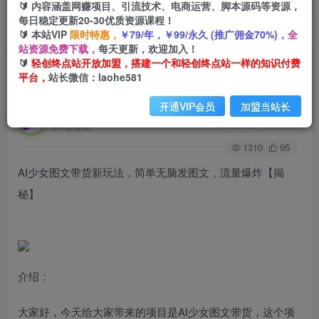
🔰 内容涵盖网赚项目、引流技术、电商运营、脚本源码等资源，
每日稳定更新20-30优质资源课程！
🔰 本站VIP
限时特惠，
￥79/年，￥99/永久 (推广佣金70%)，
全
首页
创业课程
会员免费
正文
站资源免费下载，
每天更新，欢迎加入！
🔰
轻创终点站开放加盟，搭建一个和轻创终点站一样的知识付费
AI少女图文带货新玩法，简单无脑发图文，流量爆
平台，
站长微信：laohe581
炸【揭秘】
开通VIP会员
加盟当站长
轻创终点站
关注
私信
2年前发布
1310
95
AI少女图文带货新玩法，简单无脑发图文，流量爆炸【揭
秘】
介绍：
大家好，今天给大家带来的项目是AI少女图文带货，这个项