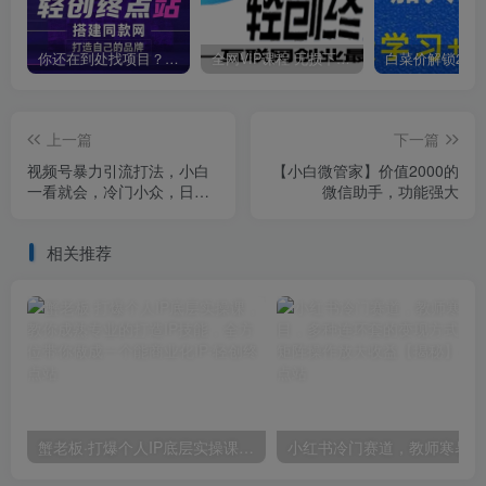
你还在到处找项目？还在当韭菜？我靠卖项目一个月收入5万+，曾经我也是个失败者。
全网VIP课程 无损下载~
上一篇
下一篇
视频号暴力引流打法，小白
【小白微管家】价值2000的
一看就会，冷门小众，日入
微信助手，功能强大
300+【揭秘】
相关推荐
蟹老板·打爆个人IP底层实操课，教你成熟专业的打造IP技能，全方位带你做成一个能商业化IP
小红