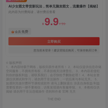
AI少女图文带货新玩法，简单无脑发图文，流量爆炸【揭秘】
此内容为付费阅读，请付费后查看
9.9
99
¥
¥
免费
会员
立即购买
您当前未登录！建议登陆后购买，可保存购买订单
©
版权声明
1、本内容转载于网络，版权归原作者所有！ 2、本站仅提供信息存储
空间服务，不拥有所有权，不承担相关法律责任。 3、本内容若侵犯
到你的版权利益，请联系我们，会尽快给予删除处理！ 4、本站全资
源仅供测试和学习，请勿用于非法操作，一切后果与本站无关。 5、
如遇到充值付费环节课程或软件 请马上删除退出 涉及自身权益/利益
需要投资的一律不要相信，访客发现请向客服举报。 6、本教程仅供
揭秘 请勿用于非法违规操作 否则和作者 官网 无关
THE END