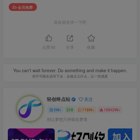
会员免费
喜欢就支持一下吧
点赞
95
分享
收藏
You can't wait forever. Do something and make it happen.
你不可能永远等下去，去做点儿什么，让一切成真
轻创终点站
关注
2W+
0
718W+
10942W+
别让梦想只停留在梦里