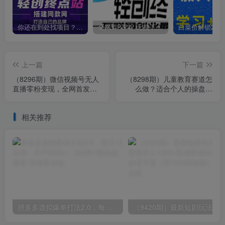
你还在到处找项目？还在当韭菜？我靠卖项目一个月收入5万+，曾经我也是个失败者。
全网VIP课程 无损下载~
上一篇
下一篇
（8296期）微信视频号无人
（8298期）儿童教育赛道怎
直播零粉变现，全网首发每
么做？适合个人的操盘方
天暴力掘金四五百
法，长期可做，高利润高复
购
相关推荐
拼多多虚拟爆单打法2.0，每天10分钟，月产5000+，从0到1赚收益教程