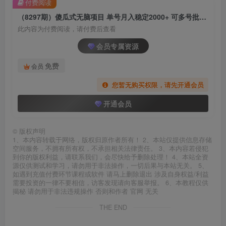
付费阅读
（8297期）傻瓜式无脑项目 单号月入稳定2000+ 可多号批量操作 多多视频搬砖全新玩法
此内容为付费阅读，请付费后查看
会员专属资源
免费
会员
您暂无购买权限，请先开通会员
开通会员
©
版权声明
1、本内容转载于网络，版权归原作者所有！ 2、本站仅提供信息存储
空间服务，不拥有所有权，不承担相关法律责任。 3、本内容若侵犯
到你的版权利益，请联系我们，会尽快给予删除处理！ 4、本站全资
源仅供测试和学习，请勿用于非法操作，一切后果与本站无关。 5、
如遇到充值付费环节课程或软件 请马上删除退出 涉及自身权益/利益
需要投资的一律不要相信，访客发现请向客服举报。 6、本教程仅供
揭秘 请勿用于非法违规操作 否则和作者 官网 无关
THE END