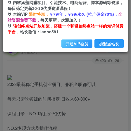
🔰 内容涵盖网赚项目、引流技术、电商运营、脚本源码等资源，
每日稳定更新20-30优质资源课程！
🔰 本站VIP
限时特惠，
￥79/年，￥99/永久 (推广佣金70%)，
全
首页
创业课程
会员专属
正文
站资源免费下载，
每天更新，欢迎加入！
🔰
轻创终点站开放加盟，搭建一个和轻创终点站一样的知识付费
（8297期）傻瓜式无脑项目 单号月入稳定2000+
平台，
站长微信：laohe581
可多号批量操作 多多视频搬砖全新玩法
开通VIP会员
加盟当站长
轻创终点站
关注
私信
2年前发布
420
126
2023最新稳定手机创业项目、兼职全职都可以
每天只需吃顿饭的时间搞定 日收入60-300+
课程目录：NO.1项目介绍优势
NO.2变现方式及操作流程