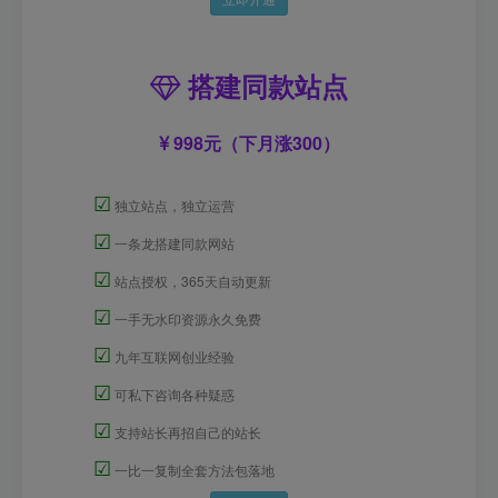
搭建同款站点
998元（下月涨300）
☑
独立站点，独立运营
☑
一条龙搭建同款网站
☑
站点授权，365天自动更新
☑
一手无水印资源永久免费
☑
九年互联网创业经验
☑
可私下咨询各种疑惑
☑
支持站长再招自己的站长
☑
一比一复制全套方法包落地