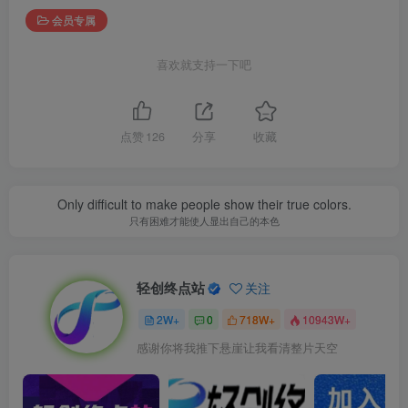
会员专属
喜欢就支持一下吧
点赞
126
分享
收藏
Only difficult to make people show their true colors.
只有困难才能使人显出自己的本色
轻创终点站
关注
2W+
0
718W+
10943W+
感谢你将我推下悬崖让我看清整片天空