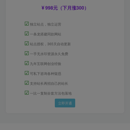
998元（下月涨300）
☑
独立站点，独立运营
☑
一条龙搭建同款网站
☑
站点授权，365天自动更新
☑
一手无水印资源永久免费
☑
九年互联网创业经验
☑
可私下咨询各种疑惑
☑
支持站长再招自己的站长
☑
一比一复制全套方法包落地
立即开通