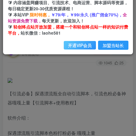
🔰 内容涵盖网赚项目、引流技术、电商运营、脚本源码等资源，
每日稳定更新20-30优质资源课程！
🔰 本站VIP
限时特惠，
￥79/年，￥99/永久 (推广佣金70%)，
全
首页
创业课程
会员专属
正文
站资源免费下载，
每天更新，欢迎加入！
🔰
轻创终点站开放加盟，搭建一个和轻创终点站一样的知识付费
（8447期）【引流必备】探遇漂流瓶全自动引流
平台，
站长微信：laohe581
脚本，引流色粉必备神器嘎嘎上量【引…
开通VIP会员
加盟当站长
轻创终点站
关注
私信
2年前发布
1045
25
【引流必备】探遇漂流瓶全自动引流脚本，引流色粉必备神
器嘎嘎上量【引流脚本+使用教程】
软件介绍：
探遇漂流瓶引流脚本色粉打粉必备 嘎嘎上量