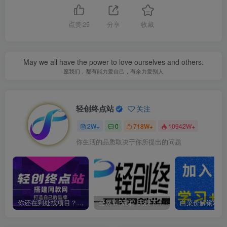
点赞
25
分享
收藏
May we all have the power to love ourselves and others.
愿我们，都有能力爱自己，有余力爱别人
轻创终点站
关注
2W+
0
718W+
10942W+
你生活的品质取决于你所提出的问题
你还在到处找项目？还在当韭菜？我靠卖项目一个月收入5万+，曾经我也是个失败者。
全网VIP课程 无损下载~