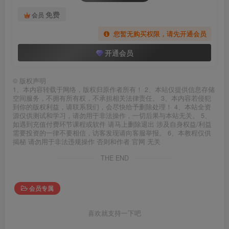
免费
会员
您暂无购买权限，请先开通会员
开通会员
©
版权声明
1、本内容转载于网络，版权归原作者所有！ 2、本站仅提供信息存储
空间服务，不拥有所有权，不承担相关法律责任。 3、本内容若侵犯
到你的版权利益，请联系我们，会尽快给予删除处理！ 4、本站全资
源仅供测试和学习，请勿用于非法操作，一切后果与本站无关。 5、
如遇到充值付费环节课程或软件 请马上删除退出 涉及自身权益/利益
需要投资的一律不要相信，访客发现请向客服举报。 6、本教程仅供
揭秘 请勿用于非法违规操作 否则和作者 官网 无关
THE END
会员专属
喜欢就支持一下吧