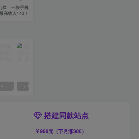
无门槛！一块手机
最高收入140！
（6890期）2023-TikTok海外短视频带货特训营，掌握TK短视频带货变现全流程（60节课）
（6215期）一个人如何利用微信群自动群发引流，一星期装满200个群，日入500+
搭建同款站点
998元（下月涨300）