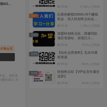
（8554期）每天10分钟，日入100+，最新抖音情绪文案视频变现一条龙（附6G素材及软件）
2年前
2.1W+人已阅读
白菜价解锁20000+N个赚钱
TOP3
机会，加入轻创终点站会
员，全站资源免费学习。
3年前
1.1W+人已阅读
加盟轻创终点站，搭建同款
TOP4
项目资源站，实现日入
2000+
3年前
7510人已阅读
先开通会员
【站长运营资料】无水印课
TOP5
程资源
3年前
6695人已阅读
轻创终点站【VIP会员专属交
TOP6
利益，请联系
流群】
上删除退出 涉
3年前
6429人已阅读