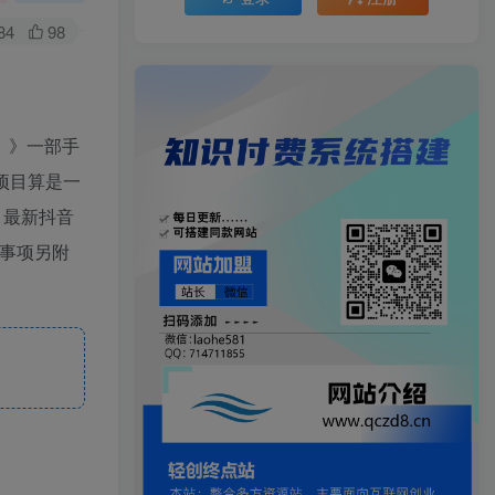
84
98
）》一部手
项目算是一
 最新抖音
意事项另附