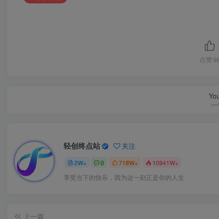
点赞
9
You
一
轻创终点站
关注
2W+
0
718W+
10941W+
享受当下的快乐，因为这一刻正是你的人生
上一篇