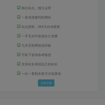
☑
独立站点，独立运营
☑
一条龙搭建同款网站
☑
站点授权，365天自动更新
☑
一手无水印资源永久免费
☑
九年互联网创业经验
☑
可私下咨询各种疑惑
☑
支持站长再招自己的站长
☑
一比一复制全套方法包落地
立即开通