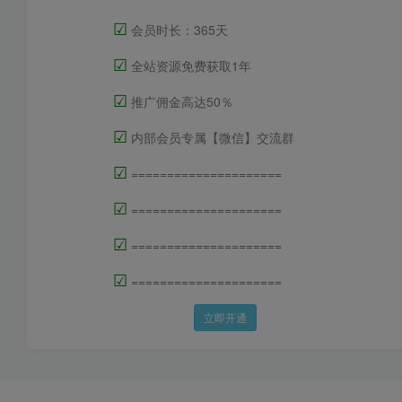
☑
会员时长：365天
☑
全站资源免费获取1年
☑
推广佣金高达50％
☑
内部会员专属【微信】交流群
☑
=====================
☑
=====================
☑
=====================
☑
=====================
立即开通