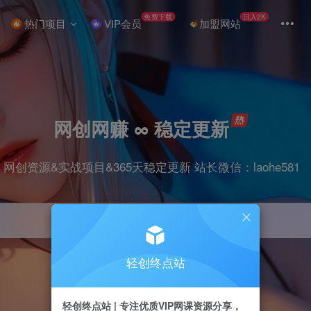
免费下载
日入2K
热门项目
VIP会员
加盟网站
网创网赚 ∞ 稳定更新
网创资源&实战项目&365天稳定更新 站长微信：laohe581
轻创终点站
项目
抖音
剪辑
引流
带货
短视频
轻创终点站 | 专注优质VIP网课资源分享，