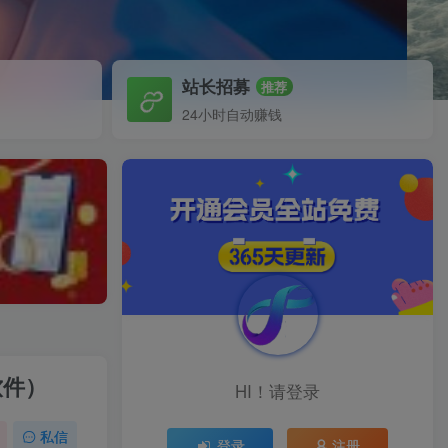
站长招募
推荐
24小时自动赚钱
软件）
HI！请登录
私信
登录
注册