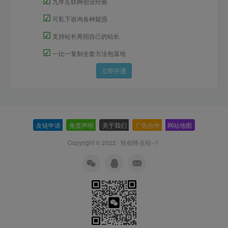
☑
九年互联网创业经验
☑
可私下咨询各种疑惑
☑
支持站长再招自己的站长
☑
一比一复制全套方法包落地
立即开通
友链申请
-
免责声明
-
关于我们
-
广告合作
-
网站地图
Copyright © 2022 ·
轻创终点站--1