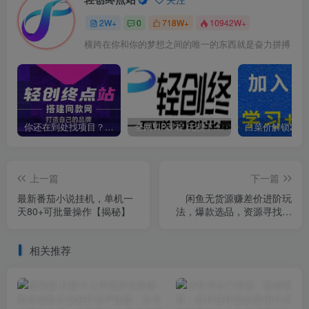
2W+
0
718W+
10942W+
横跨在你和你的梦想之间的唯一的东西就是奋力拼搏
你还在到处找项目？还在当韭菜？我靠卖项目一个月收入5万+，曾经我也是个失败者。
全网VIP课程 无损下载~
上一篇
下一篇
最新番茄小说挂机，单机一
闲鱼无货源赚差价进阶玩
天80+可批量操作【揭秘】
法，爆款选品，资源寻找，
引流变现全套教程（11节
课）【揭秘】
相关推荐