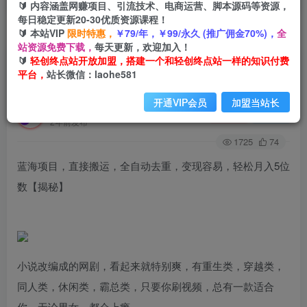
🔰 内容涵盖网赚项目、引流技术、电商运营、脚本源码等资源，
每日稳定更新20-30优质资源课程！
🔰 本站VIP
限时特惠，
￥79/年，￥99/永久 (推广佣金70%)，
全
首页
创业课程
会员免费
正文
站资源免费下载，
每天更新，欢迎加入！
🔰
轻创终点站开放加盟，搭建一个和轻创终点站一样的知识付费
蓝海项目，直接搬运，全自动去重，变现容易，轻
平台，
站长微信：laohe581
松月入5位数【揭秘】
开通VIP会员
加盟当站长
轻创终点站
关注
私信
2年前发布
1725
74
蓝海项目，直接搬运，全自动去重，变现容易，轻松月入5位
数【揭秘】
小说改编成的网剧，看起来就特别爽，有重生类，穿越类，
同人类，休闲类，霸总类，只要你刷视频，总有一款适合
你，无论男女，都会上瘾