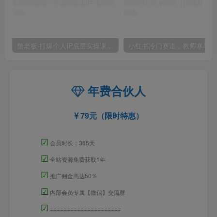
蟹老板·打爆个人IP底层实操课，教你成熟专业的打造IP技能，全方位带你做成一个能商业化IP
小红
年费合伙人
79元（限时特惠）
☑
会员时长：365天
☑
全站资源免费获取1年
☑
推广佣金高达50％
☑
内部会员专属【微信】交流群
☑
=====================