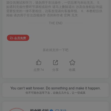
源仅供测试和学习，请勿用于非法操作，一切后果与本站无关。 5、
如遇到充值付费环节课程或软件 请马上删除退出 涉及自身权益/利益
需要投资的一律不要相信，访客发现请向客服举报。 6、本教程仅供
揭秘 请勿用于非法违规操作 否则和作者 官网 无关
THE END
会员免费
喜欢就支持一下吧
点赞
74
分享
收藏
You can't wait forever. Do something and make it happen.
你不可能永远等下去，去做点儿什么，让一切成真
轻创终点站
关注