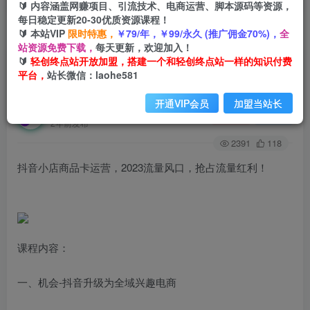
🔰 内容涵盖网赚项目、引流技术、电商运营、脚本源码等资源，
每日稳定更新20-30优质资源课程！
🔰 本站VIP
限时特惠，
￥79/年，￥99/永久 (推广佣金70%)，
全
首页
创业课程
会员免费
正文
站资源免费下载，
每天更新，欢迎加入！
🔰
轻创终点站开放加盟，搭建一个和轻创终点站一样的知识付费
抖音小店商品卡运营，2023流量风口，抢占流量
平台，
站长微信：laohe581
红利！
开通VIP会员
加盟当站长
轻创终点站
关注
私信
2年前发布
2391
118
抖音小店商品卡运营，2023流量风口，抢占流量红利！
课程内容：
一、机会-抖音升级为全域兴趣电商