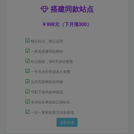
搭建同款站点
998元（下月涨300）
☑
独立站点，独立运营
☑
一条龙搭建同款网站
☑
站点授权，365天自动更新
☑
一手无水印资源永久免费
☑
九年互联网创业经验
☑
可私下咨询各种疑惑
☑
支持站长再招自己的站长
☑
一比一复制全套方法包落地
立即开通