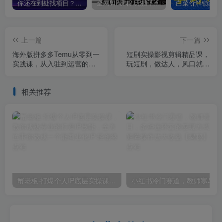
你还在到处找项目？还在当韭菜？我靠卖项目一个月收入5万+，曾经我也是个失败者。
全网VIP课程 无损下载~
上一篇
下一篇
海外版拼多多Temu从零到一
短剧实操影视剪辑精品课，
实践课，从入驻到运营的最
玩短剧，做达人，风口就现
全教程
在
相关推荐
蟹老板·打爆个人IP底层实操课，教你成熟专业的打造IP技能，全方位带你做成一个能商业化IP
小红