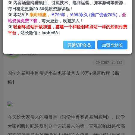
🔰 内容涵盖网赚项目、引流技术、电商运营、脚本源码等资源，
每日稳定更新20-30优质资源课程！
🔰 本站VIP
限时特惠，
￥79/年，￥99/永久 (推广佣金70%)，
全
首页
创业课程
会员免费
正文
站资源免费下载，
每天更新，欢迎加入！
🔰
轻创终点站开放加盟，搭建一个和轻创终点站一样的知识付费
国学之暴利生肖带货小白也能做月入10万+保姆教
平台，
站长微信：laohe581
程【揭秘】
开通VIP会员
加盟当站长
轻创终点站
关注
私信
2年前发布
3067
131
国学之暴利生肖带货小白也能做月入10万+保姆教程【揭
秘】
今天给大家带来的项目是《国学生肖赛道暴利暴利》。国学
大家都听过吧涉及到这个词语带来的第一直观影响就是很高
深高深代表暴力外面没有人拆解这个项目，我们通过生肖起