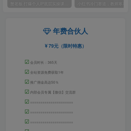
蟹老板·打爆个人IP底层实操课，教你成熟专业的打造IP技能，全方位带你做成一个能商业化IP
小红
年费合伙人
79元（限时特惠）
☑
会员时长：365天
☑
全站资源免费获取1年
☑
推广佣金高达50％
☑
内部会员专属【微信】交流群
☑
=====================
☑
=====================
☑
=====================