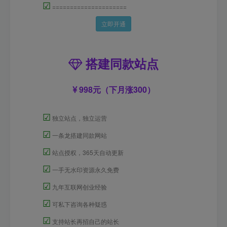
☑
=====================
立即开通
搭建同款站点
998元（下月涨300）
☑
独立站点，独立运营
☑
一条龙搭建同款网站
☑
站点授权，365天自动更新
☑
一手无水印资源永久免费
☑
九年互联网创业经验
☑
可私下咨询各种疑惑
☑
支持站长再招自己的站长