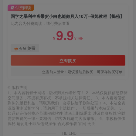
付费阅读
国学之暴利生肖带货小白也能做月入10万+保姆教程【揭秘】
此内容为付费阅读，请付费后查看
9.9
99
¥
¥
免费
会员
立即购买
您当前未登录！建议登陆后购买，可保存购买订单
©
版权声明
1、本内容转载于网络，版权归原作者所有！ 2、本站仅提供信息存储
空间服务，不拥有所有权，不承担相关法律责任。 3、本内容若侵犯
到你的版权利益，请联系我们，会尽快给予删除处理！ 4、本站全资
源仅供测试和学习，请勿用于非法操作，一切后果与本站无关。 5、
如遇到充值付费环节课程或软件 请马上删除退出 涉及自身权益/利益
需要投资的一律不要相信，访客发现请向客服举报。 6、本教程仅供
揭秘 请勿用于非法违规操作 否则和作者 官网 无关
THE END