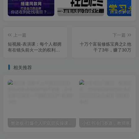
你还在到处找项目？还在当韭菜？我靠卖项目一个月收入5万+，曾经我也是个失败者。
全网VIP课程 无损下载~
上一篇
下一篇
短视频-表演课：每个人都拥
十万个富翁修炼宝典之2.他
有在镜头前火一次的权利
干了3年，赚了30万
（49节视频课）
相关推荐
蟹老板·打爆个人IP底层实操课，教你成熟专业的打造IP技能，全方位带你做成一个能商业化IP
小红