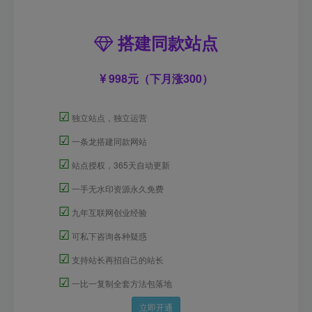
搭建同款站点
998元（下月涨300）
☑
独立站点，独立运营
☑
一条龙搭建同款网站
☑
站点授权，365天自动更新
☑
一手无水印资源永久免费
☑
九年互联网创业经验
☑
可私下咨询各种疑惑
☑
支持站长再招自己的站长
☑
一比一复制全套方法包落地
立即开通