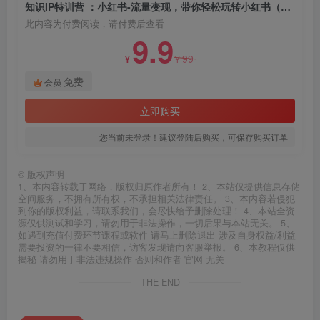
知识IP特训营 ：小红书-流量变现，带你轻松玩转小红书（23节视频课）
此内容为付费阅读，请付费后查看
9.9
99
¥
¥
免费
会员
立即购买
您当前未登录！建议登陆后购买，可保存购买订单
©
版权声明
1、本内容转载于网络，版权归原作者所有！ 2、本站仅提供信息存储
空间服务，不拥有所有权，不承担相关法律责任。 3、本内容若侵犯
到你的版权利益，请联系我们，会尽快给予删除处理！ 4、本站全资
源仅供测试和学习，请勿用于非法操作，一切后果与本站无关。 5、
如遇到充值付费环节课程或软件 请马上删除退出 涉及自身权益/利益
需要投资的一律不要相信，访客发现请向客服举报。 6、本教程仅供
揭秘 请勿用于非法违规操作 否则和作者 官网 无关
THE END