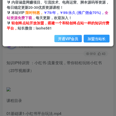
🔰 内容涵盖网赚项目、引流技术、电商运营、脚本源码等资源，
每日稳定更新20-30优质资源课程！
🔰 本站VIP
限时特惠，
￥79/年，￥99/永久 (推广佣金70%)，
全
首页
创业课程
会员免费
正文
站资源免费下载，
每天更新，欢迎加入！
🔰
轻创终点站开放加盟，搭建一个和轻创终点站一样的知识付费
知识IP特训营 ：小红书-流量变现，带你轻松玩转
平台，
站长微信：laohe581
小红书（23节视频课）
开通VIP会员
加盟当站长
轻创终点站
关注
私信
2年前发布
910
43
知识IP特训营 ：小红书-流量变现，带你轻松玩转小红书
（23节视频课）
课程目录
01基础课1-小红书平台玩法.mp4