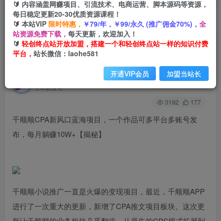
🔰 内容涵盖网赚项目、引流技术、电商运营、脚本源码等资源，
每日稳定更新20-30优质资源课程！
🔰 本站VIP
限时特惠，
￥79/年，￥99/永久 (推广佣金70%)，
全
首页
创业课程
会员免费
正文
站资源免费下载，
每天更新，欢迎加入！
🔰
轻创终点站开放加盟，搭建一个和轻创终点站一样的知识付费
千顺顺CPA新风口蓝海项目，一个作品可多平台多
平台，
站长微信：laohe581
账号发布，每月躺赚10W+【揭秘】
开通VIP会员
加盟当站长
轻创终点站
关注
私信
2年前发布
3192
177
千顺顺CPA新风口蓝海项目，一个作品可多平台多账号发
布，每月躺赚10W+【揭秘】
千顺顺小说推广一直是火爆的变现项目，最近，千顺顺APP
进行了一次重大的更新，新增了CPA推文项目板块。这次更
新让千顺顺的业务板块几乎翻倍，从原先的CPS模式拓展到