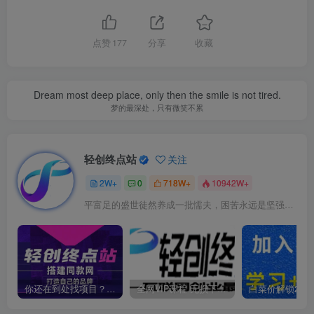
点赞
177
分享
收藏
Dream most deep place, only then the smile is not tired.
梦的最深处，只有微笑不累
轻创终点站
关注
2W+
0
718W+
10942W+
平富足的盛世徒然养成一批懦夫，困苦永远是坚强之母
你还在到处找项目？还在当韭菜？我靠卖项目一个月收入5万+，曾经我也是个失败者。
全网VIP课程 无损下载~