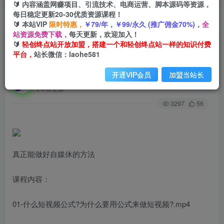
🔰 内容涵盖网赚项目、引流技术、电商运营、脚本源码等资源，
每日稳定更新20-30优质资源课程！
🔰 本站VIP
限时特惠，
￥79/年，￥99/永久 (推广佣金70%)，
全
首页
创业课程
会员专属
正文
站资源免费下载，
每天更新，欢迎加入！
🔰
轻创终点站开放加盟，搭建一个和轻创终点站一样的知识付费
利用公式制作内容和理解数据课：摒弃学习时间，
平台，
站长微信：laohe581
一套公式解决一个问题（31节）
开通VIP会员
加盟当站长
轻创终点站
关注
私信
2年前更新
3297
56
真正能做好自媒休的方法
课程内容：
01-什么短视频公式?为什么要用公式来做短视频?.mp4