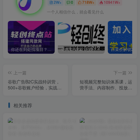
2W+
0
718W+
10941W+
一个人相信什么，就会看见什么
你还在到处找项目？还在当韭菜？我靠卖项目一个月收入5万+，曾经我也是个失败者。
全网VIP课程 无损下载~
上一篇
下一篇
谷歌广告B2C实战特训营，
短视频完整知识体系课，运
500+谷歌账户经验，实战演
营手法、内容制作、投放技
示从0-1搭建广告账户
巧项目玩法（48节课）
相关推荐