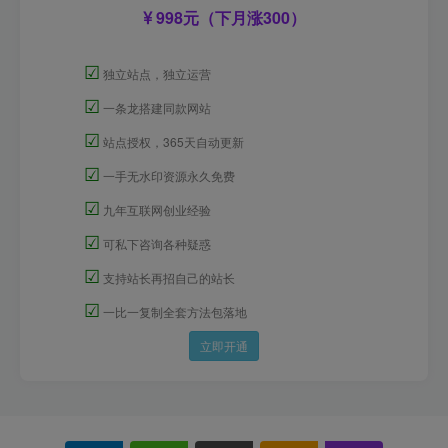
998元（下月涨300）
☑
独立站点，独立运营
☑
一条龙搭建同款网站
☑
站点授权，365天自动更新
☑
一手无水印资源永久免费
☑
九年互联网创业经验
☑
可私下咨询各种疑惑
☑
支持站长再招自己的站长
☑
一比一复制全套方法包落地
立即开通