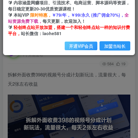
🔰 内容涵盖网赚项目、引流技术、电商运营、脚本源码等资源，
每日稳定更新20-30优质资源课程！
🔰 本站VIP
限时特惠，
￥79/年，￥99/永久 (推广佣金70%)，
全
首页
会员免费
正文
站资源免费下载，
每天更新，欢迎加入！
🔰
轻创终点站开放加盟，搭建一个和轻创终点站一样的知识付费
拆解外面收费398的视频号分成计划新玩法，流量
平台，
站长微信：laohe581
很大，每天2张左右收益
开通VIP会员
加盟当站长
轻创终点站
关注
私信
1个月前发布
584
19
拆解外面收费398的视频号分成计划新玩法，流量很大，每
天2张左右收益