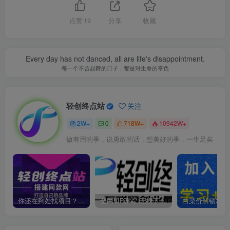
点赞
19
分享
收藏
Every day has not danced, all are life's disappointment.
每一个不曾起舞的日子，都是对生命的辜负
轻创终点站
关注
2W+
0
718W+
10942W+
做有用的事，说勇敢的话，想美好的事，一生足矣
你还在到处找项目？还在当韭菜？我靠卖项目一个月收入5万+，曾经我也是个失败者。
全网VIP课程 无损下载~