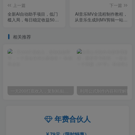
上一篇
下一篇
全新AI自动助手项目，低门
AI音乐MV全流程制作教程，
槛入局，每日稳定收益500
从音乐生成到MV剪辑一站式
以上
搞定，打造属于自己的虚拟
歌手
相关推荐
一天200打底收入，复制粘贴即可，一个适合任何人的项目！
利用
年费合伙人
79元（限时特惠）