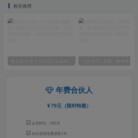
解！
相关推荐
蟹老板·打爆个人IP底层实操课，教你成熟专业的打造IP技能，全方位带你做成一个能商业化IP
小红
年费合伙人
79元（限时特惠）
☑
会员时长：365天
☑
全站资源免费获取1年