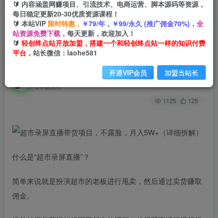
🔰 内容涵盖网赚项目、引流技术、电商运营、脚本源码等资源，
每日稳定更新20-30优质资源课程！
🔰 本站VIP
限时特惠，
￥79/年，￥99/永久 (推广佣金70%)，
全
首页
创业课程
会员免费
正文
站资源免费下载，
每天更新，欢迎加入！
🔰
轻创终点站开放加盟，搭建一个和轻创终点站一样的知识付费
超市录屏直播带货项目，不露脸，月入5W+（详细
平台，
站长微信：laohe581
拆解）
开通VIP会员
加盟当站长
轻创终点站
关注
私信
2年前发布
1125
125
什么是“超市录屏直播”？
简单来说就是扮演超市的老板进行甩卖，然后通过卖货赚取
佣金。