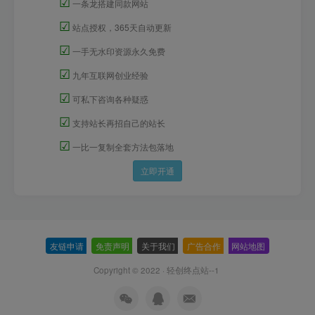
☑
一条龙搭建同款网站
☑
站点授权，365天自动更新
☑
一手无水印资源永久免费
☑
九年互联网创业经验
☑
可私下咨询各种疑惑
☑
支持站长再招自己的站长
☑
一比一复制全套方法包落地
立即开通
友链申请
-
免责声明
-
关于我们
-
广告合作
-
网站地图
Copyright © 2022 ·
轻创终点站--1