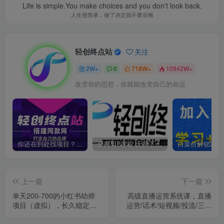
Life is simple.You make choices and you don't look back.
人生很简单，做了决定就不要后悔
轻创终点站
关注
2W+
0
718W+
10942W+
改变你的思想，你就能改变自己的命运
你还在到处找项目？还在当韭菜？我靠卖项目一个月收入5万+，曾经我也是个失败者。
全网VIP课程 无损下载~
上一篇
下一篇
单天200-700的小红书幼师
高级直播运营系统课，直播
项目（虚拟），长久稳定正
运营/话术/短视频/投流/三频
规好操作！
共振，从0~1~100详细讲