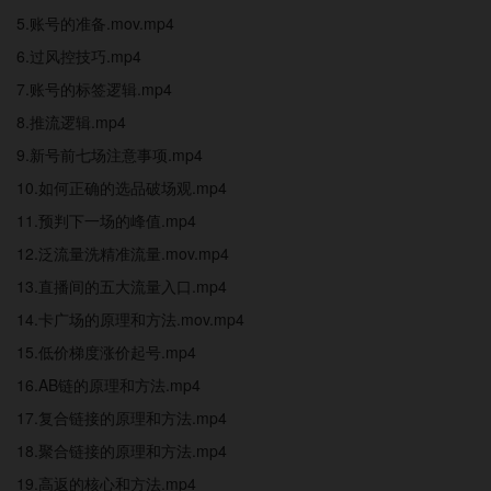
5.账号的准备.mov.mp4
6.过风控技巧.mp4
7.账号的标签逻辑.mp4
8.推流逻辑.mp4
9.新号前七场注意事项.mp4
10.如何正确的选品破场观.mp4
11.预判下一场的峰值.mp4
12.泛流量洗精准流量.mov.mp4
13.直播间的五大流量入口.mp4
14.卡广场的原理和方法.mov.mp4
15.低价梯度涨价起号.mp4
16.AB链的原理和方法.mp4
17.复合链接的原理和方法.mp4
18.聚合链接的原理和方法.mp4
19.高返的核心和方法.mp4