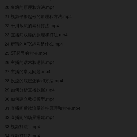
20.鱼塘的原理和方法.mp4
21.视频平播起号的原理和方法.mp4
22.千川截流的暴利打法.mp4
23.直播间双爆的原理和打法.mp4
24.所谓的AFX起号是什么.mp4
25.ST起号的方法.mp4
26.主播的话术和逻辑.mp4
27.主播的常见问题.mp4
28.投流的底层逻辑和方法.mp4
29.如何分析直播数据.mp4
30.如何建立数据模型.mp4
31.直播间后续流量维持原理和方法.mp4
32.直播间的场景搭建.mp4
33.视频打法1.mp4
34.视频打法2.mp4