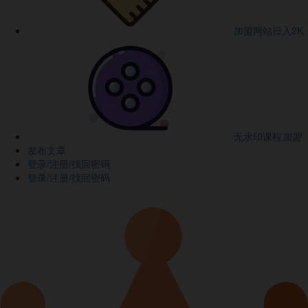
加盟网站
日入2K
无水印课程
加盟
发布文章
登录/注册/找回密码
登录/注册/找回密码