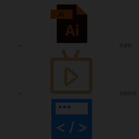
AI课程
视频剪辑