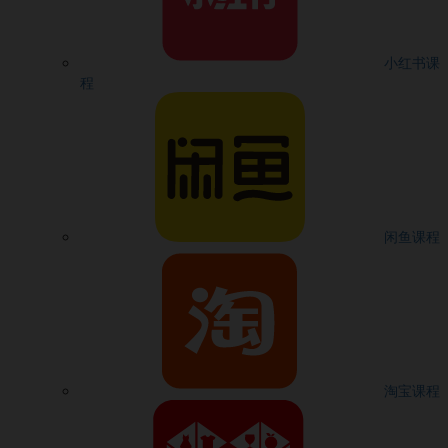
小红书课
程
闲鱼课程
淘宝课程