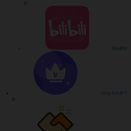
程
B站课程
VIP会员
免费下
载