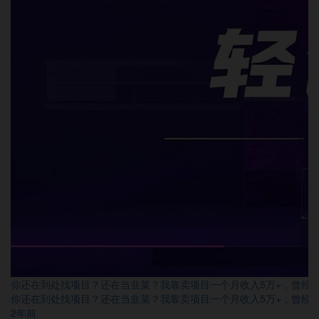
你还在到处找项目？还在当韭菜？我靠卖项目一个月收入5万+，曾经
你还在到处找项目？还在当韭菜？我靠卖项目一个月收入5万+，曾经我也
2年前