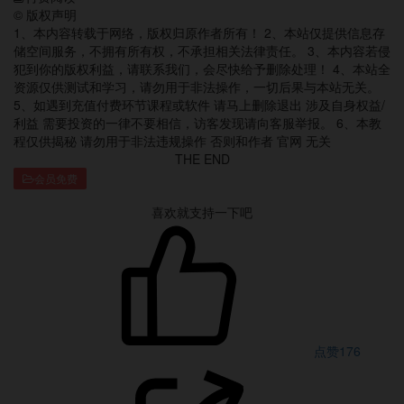
©
版权声明
1、本内容转载于网络，版权归原作者所有！ 2、本站仅提供信息存
储空间服务，不拥有所有权，不承担相关法律责任。 3、本内容若侵
犯到你的版权利益，请联系我们，会尽快给予删除处理！ 4、本站全
资源仅供测试和学习，请勿用于非法操作，一切后果与本站无关。
5、如遇到充值付费环节课程或软件 请马上删除退出 涉及自身权益/
利益 需要投资的一律不要相信，访客发现请向客服举报。 6、本教
程仅供揭秘 请勿用于非法违规操作 否则和作者 官网 无关
THE END
会员免费
喜欢就支持一下吧
点赞
176