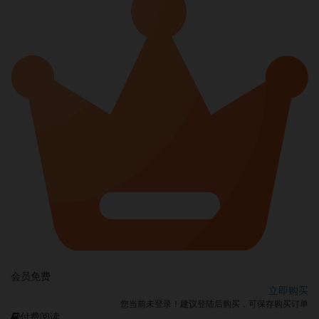
会员
免费
立即购买
您当前未登录！建议登陆后购买，可保存购买订单
付费阅读