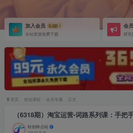
加入会员
会
3.3折
全站资源免费下载
研究
首页
创业课程
会员专属
正文
（6318期）淘宝运营-词路系列课：手把
轻创终点站
2年前发布