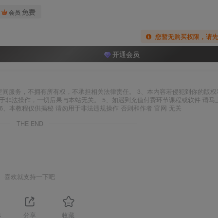
免费
会员
您暂无购买权限，请
开通会员
空间服务，不拥有所有权，不承担相关法律责任。 3、本内容若侵犯到你的版权
于非法操作，一切后果与本站无关。 5、如遇到充值付费环节课程或软件 请马
6、本教程仅供揭秘 请勿用于非法违规操作 否则和作者 官网 无关
THE END
喜欢就支持一下吧
4
分享
收藏