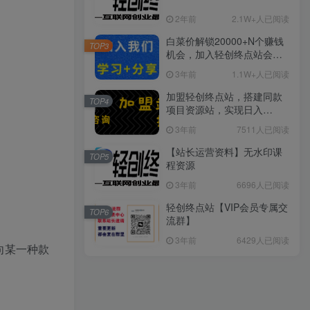
2年前
2.1W+人已阅读
白菜价解锁20000+N个赚钱
TOP3
机会，加入轻创终点站会
员，全站资源免费学习。
3年前
1.1W+人已阅读
加盟轻创终点站，搭建同款
TOP4
项目资源站，实现日入
2000+
3年前
7511人已阅读
【站长运营资料】无水印课
TOP5
程资源
3年前
6696人已阅读
轻创终点站【VIP会员专属交
TOP6
流群】
3年前
6429人已阅读
向某一种款