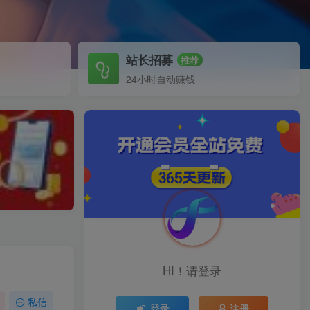
站长招募
推荐
24小时自动赚钱
HI！请登录
私信
登录
注册