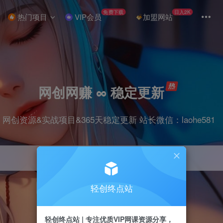
免费下载
日入2K
热门项目
VIP会员
加盟网站
网创网赚 ∞ 稳定更新
网创资源&实战项目&365天稳定更新 站长微信：laohe581
轻创终点站
项目
抖音
剪辑
引流
带货
短视频
轻创终点站 | 专注优质VIP网课资源分享，