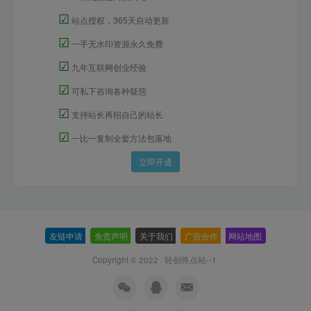
☑
站点授权，365天自动更新
☑
一手无水印资源永久免费
☑
九年互联网创业经验
☑
可私下咨询各种疑惑
☑
支持站长再招自己的站长
☑
一比一复制全套方法包落地
立即开通
友链申请
-
免责声明
-
关于我们
-
广告合作
-
网站地图
Copyright © 2022 ·
轻创终点站--1