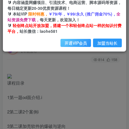
🔰 内容涵盖网赚项目、引流技术、电商运营、脚本源码等资源，
每日稳定更新20-30优质资源课程！
🔰 本站VIP
限时特惠，
￥79/年，￥99/永久 (推广佣金70%)，
全
首页
创业课程
会员专属
正文
站资源免费下载，
每天更新，欢迎加入！
🔰
轻创终点站开放加盟，搭建一个和轻创终点站一样的知识付费
（6321期）脚本破解详细视频教程内含解密工具
平台，
站长微信：laohe581
《视频课程》
开通VIP会员
加盟当站长
轻创终点站
关注
私信
2年前发布
814
158
课程目录
1第一题od面介绍.i
2第二课2个案例i
3第二课加壳软件的爆破与逆向