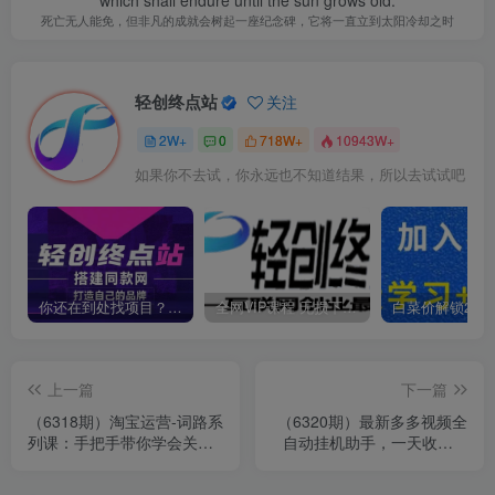
which shall endure until the sun grows old.
死亡无人能免，但非凡的成就会树起一座纪念碑，它将一直立到太阳冷却之时
轻创终点站
关注
2W+
0
718W+
10943W+
如果你不去试，你永远也不知道结果，所以去试试吧
你还在到处找项目？还在当韭菜？我靠卖项目一个月收入5万+，曾经我也是个失败者。
全网VIP课程 无损下载~
上一篇
下一篇
（6318期）淘宝运营-词路系
（6320期）最新多多视频全
列课：手把手带你学会关键
自动挂机助手，一天收益5-
词背后的需求（10节课）
10+【软件+教程】