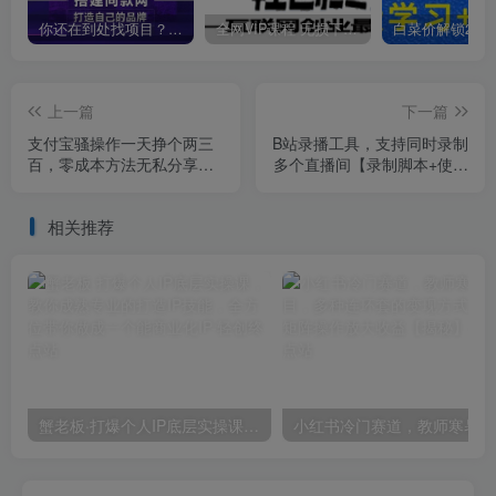
你还在到处找项目？还在当韭菜？我靠卖项目一个月收入5万+，曾经我也是个失败者。
全网VIP课程 无损下载~
上一篇
下一篇
支付宝骚操作一天挣个两三
B站录播工具，支持同时录制
百，零成本方法无私分享给
多个直播间【录制脚本+使用
你【揭秘】
教程】
相关推荐
蟹老板·打爆个人IP底层实操课，教你成熟专业的打造IP技能，全方位带你做成一个能商业化IP
小红