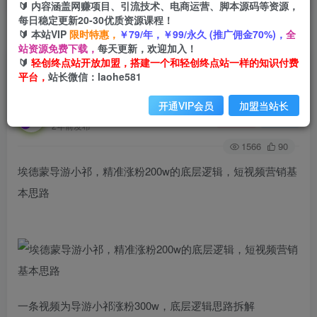
🔰 内容涵盖网赚项目、引流技术、电商运营、脚本源码等资源，
每日稳定更新20-30优质资源课程！
🔰 本站VIP
限时特惠，
￥79/年，￥99/永久 (推广佣金70%)，
全
首页
创业课程
会员免费
正文
站资源免费下载，
每天更新，欢迎加入！
🔰
轻创终点站开放加盟，搭建一个和轻创终点站一样的知识付费
埃德蒙导游小祁，精准涨粉200w的底层逻辑，短
平台，
站长微信：laohe581
视频营销基本思路
开通VIP会员
加盟当站长
轻创终点站
关注
私信
2年前发布
1566
90
埃德蒙导游小祁，精准涨粉200w的底层逻辑，短视频营销基
本思路
一条视频为导游小祁涨粉300w，底层逻辑思路拆解