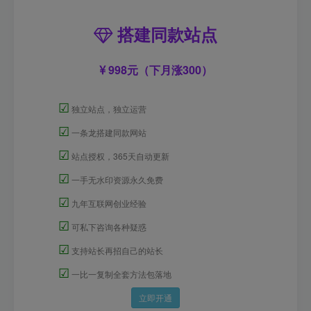
搭建同款站点
998元（下月涨300）
☑
独立站点，独立运营
☑
一条龙搭建同款网站
☑
站点授权，365天自动更新
☑
一手无水印资源永久免费
☑
九年互联网创业经验
☑
可私下咨询各种疑惑
☑
支持站长再招自己的站长
☑
一比一复制全套方法包落地
立即开通