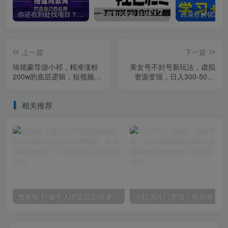
你还在到处找项目？还在当韭菜？我靠卖项目一个月收入5万+，曾经我也是个失败者。
全网VIP课程 无损下载~
上一篇
下一篇
埃德蒙导游小祁，精准涨粉
美女号不封号新玩法，虚拟
200w的底层逻辑，短视频营
资源变现，日入300-500+
销基本思路
【揭秘】
相关推荐
蟹老板·打爆个人IP底层实操课，教你成熟专业的打造IP技能，全方位带你做成一个能商业化IP
小红