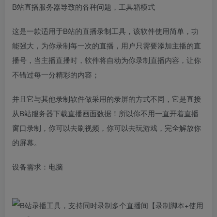
B站直播服务器导致的各种问题，工具箱模式
这是一款适用于B站的直播录制工具，该软件使用简单，功
能强大，为你录制每一次的直播，用户只需要添加主播的直
播号，当主播直播时，软件将自动为你录制直播内容，让你
不错过每一分精彩的内容；
并且它与其他录制软件做采用的录屏的方式不同，它是直接
从B站服务器下载直播画面数据！所以你不用一直开着直播
窗口录制，你可以去刷视频，你可以去玩游戏，完全解放你
的屏幕。
设备需求：电脑