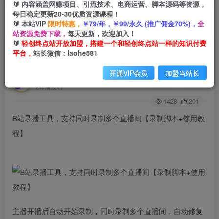
🔰 内容涵盖网赚项目、引流技术、电商运营、脚本源码等资源，
每日稳定更新20-30优质资源课程！
🔰 本站VIP
限时特惠，
￥79/年，￥99/永久 (推广佣金70%)，
全
首页
创业课程
会员免费
正文
站资源免费下载，
每天更新，欢迎加入！
🔰
轻创终点站开放加盟，搭建一个和轻创终点站一样的知识付费
B站录播工具，支持同时录制多个直播间【录制脚
平台，
站长微信：laohe581
本+使用教程】
开通VIP会员
加盟当站长
轻创终点站
关注
私信
2年前发布
1428
201
B站录播工具，支持同时录制多个直播间【录制脚本+使用教
程】
主播开播后自动开始录制，同时录制多个直播间，自动修复