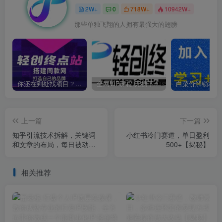
2W+
0
718W+
10942W+
那些单独飞翔的人拥有最强大的翅膀
你还在到处找项目？还在当韭菜？我靠卖项目一个月收入5万+，曾经我也是个失败者。
全网VIP课程 无损下载~
上一篇
下一篇
知乎引流技术拆解，关键词
小红书冷门赛道，单日盈利
和文章的布局，每日被动引
500+【揭秘】
流50+【揭秘】
相关推荐