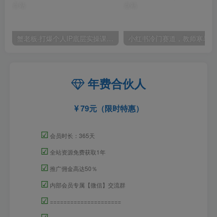
蟹老板·打爆个人IP底层实操课，教你成熟专业的打造IP技能，全方位带你做成一个能商业化IP
小红
年费合伙人
79元（限时特惠）
☑
会员时长：365天
☑
全站资源免费获取1年
☑
推广佣金高达50％
☑
内部会员专属【微信】交流群
☑
=====================
☑