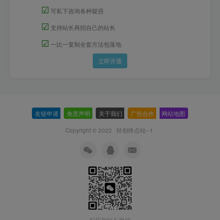
☑
可私下咨询各种疑惑
☑
支持站长再招自己的站长
☑
一比一复制全套方法包落地
立即开通
友链申请
-
免责声明
-
关于我们
-
广告合作
-
网站地图
Copyright © 2022 ·
轻创终点站--1
扫码加站长微信