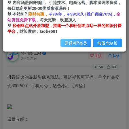
🔰 内容涵盖网赚项目、引流技术、电商运营、脚本源码等资源，
每日稳定更新20-30优质资源课程！
🔰 本站VIP
限时特惠，
￥79/年，￥99/永久 (推广佣金70%)，
全
首页
创业课程
会员免费
正文
站资源免费下载，
每天更新，欢迎加入！
🔰
轻创终点站开放加盟，搭建一个和轻创终点站一样的知识付费
抖音爆火的最新头像号玩法，可短视频可直播，单
平台，
站长微信：laohe581
个作品变现300-500，手机可做，适合小白【揭
秘】
开通VIP会员
加盟当站长
轻创终点站
关注
私信
2年前发布
740
130
抖音爆火的最新头像号玩法，可短视频可直播，单个作品变
现300-500，手机可做，适合小白【揭秘】
项目介绍：