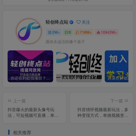
轻创终点站
关注
2W+
0
718W+
10943W+
愿你永远活的像个孩子
你还在到处找项目？还在当韭菜？我靠卖项目一个月收入5万+，曾经我也是个失败者。
全网VIP课程 无损下载~
上一篇
下一篇
抖音爆火的最新头像号玩
抖音情怀视频最新玩法，多
法，可短视频可直播，单个
种变现方式，单挑视频变现
作品变现300-500，手机可
1000+，操作及其简单【揭
做，适合小白【揭秘】
秘】
相关推荐