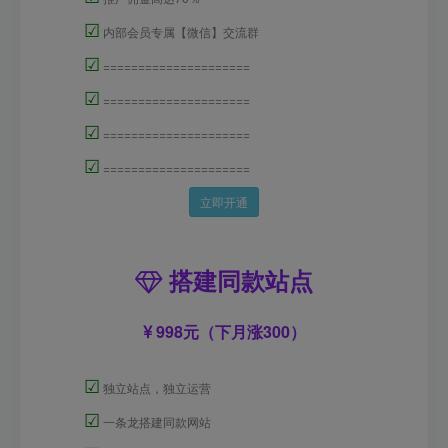
☑
内部会员专属【微信】交流群
☑
=====================
☑
=====================
☑
=====================
☑
=====================
立即开通
搭建同款站点
998元（下月涨300）
☑
独立站点，独立运营
☑
一条龙搭建同款网站