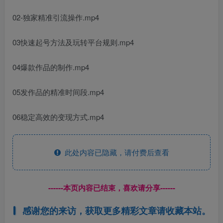
02-独家精准引流操作.mp4
03快速起号方法及玩转平台规则.mp4
04爆款作品的制作.mp4
05发作品的精准时间段.mp4
06稳定高效的变现方式.mp4
此处内容已隐藏，请付费后查看
------本页内容已结束，喜欢请分享------
感谢您的来访，获取更多精彩文章请收藏本站。